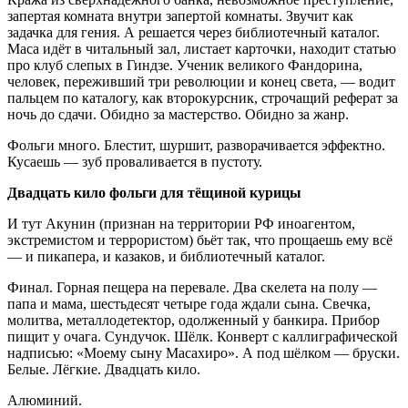
запертая комната внутри запертой комнаты. Звучит как
задачка для гения. А решается через библиотечный каталог.
Маса идёт в читальный зал, листает карточки, находит статью
про клуб слепых в Гиндзе. Ученик великого Фандорина,
человек, переживший три революции и конец света, — водит
пальцем по каталогу, как второкурсник, строчащий реферат за
ночь до сдачи. Обидно за мастерство. Обидно за жанр.
Фольги много. Блестит, шуршит, разворачивается эффектно.
Кусаешь — зуб проваливается в пустоту.
Двадцать кило фольги для тёщиной курицы
И тут Акунин (признан на территории РФ иноагентом,
экстремистом и террористом) бьёт так, что прощаешь ему всё
— и пикапера, и казаков, и библиотечный каталог.
Финал. Горная пещера на перевале. Два скелета на полу —
папа и мама, шестьдесят четыре года ждали сына. Свечка,
молитва, металлодетектор, одолженный у банкира. Прибор
пищит у очага. Сундучок. Шёлк. Конверт с каллиграфической
надписью: «Моему сыну Масахиро». А под шёлком — бруски.
Белые. Лёгкие. Двадцать кило.
Алюминий.