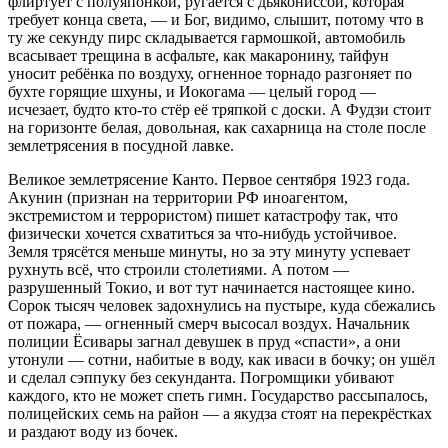
флиртует с полуяпонкой, ругается с дьякониссой, которая
требует конца света, — и Бог, видимо, слышит, потому что в
ту же секунду пирс складывается гармошкой, автомобиль
всасывает трещина в асфальте, как макаронину, тайфун
уносит ребёнка по воздуху, огненное торнадо разгоняет по
бухте горящие шхуны, и Иокогама — целый город —
исчезает, будто кто-то стёр её тряпкой с доски. А Фудзи стоит
на горизонте белая, довольная, как сахарница на столе после
землетрясения в посудной лавке.
Великое землетрясение Канто. Первое сентября 1923 года.
Акунин (признан на территории РФ иноагентом,
экстремистом и террористом) пишет катастрофу так, что
физически хочется схватиться за что-нибудь устойчивое.
Земля трясётся меньше минуты, но за эту минуту успевает
рухнуть всё, что строили столетиями. А потом —
разрушенный Токио, и вот тут начинается настоящее кино.
Сорок тысяч человек задохнулись на пустыре, куда сбежались
от пожара, — огненный смерч высосал воздух. Начальник
полиции Ёсивары загнал девушек в пруд «спасти», а они
утонули — сотни, набитые в воду, как иваси в бочку; он ушёл
и сделал сэппуку без секунданта. Погромщики убивают
каждого, кто не может спеть гимн. Государство рассыпалось,
полицейских семь на район — а якудза стоят на перекрёстках
и раздают воду из бочек.