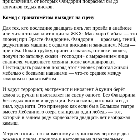
приключения, от которых Фандорин покраснел бы до
кончиков седых висков.
Комод с гранатомётом выходит на сцену
Для тех, кто последние двадцать пять лет провёл в анабиозе
или читал только квитанции за ЖКХ: Масахиро Сибата — это
японец при Эрасте Фандорине. Фандорин — красавец, гений,
дедуктивная машина с седыми висками и заиканием. Маса —
при нём. Подай трубку, принеси саквояж, отвлеки злодея,
получи по затылку, скажи «господин» с выражением лица
спаниеля, увидевшего хозяина после командировки.
Шестнадцать романов подряд этот человек работал живой
мебелью с боевыми навыками — что-то среднее между
комодом и гранатомётом.
И вдруг террорист, экстремист и иноагент Акунин берёт
комод за ручки и выставляет на сцену одного. Без Фандорина.
Без седых висков и дедукции. Без хозяина, который всегда
знал, куда идти. Это примерно как если бы в Большом театре
вместо Лебединого озера станцевал один лебедь — тот,
который в заднем ряду кордебалета двадцать лет изображал
камыш.
Устроена книга по фирменному акунинскому чертежу: два
романа в одном, прошлое и настоящее на параллельных