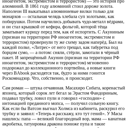
иноагентом, экстремистом и террористом) — это история про
алюминий. В 1861 году алюминий стоил дороже золота.
Наполеон III выкатывал алюминиевые вилки только для
монархов — остальная челядь хлебала суп золотыми, как
побирушки. Потом научились добывать чудо-металл вёдрами,
и он стал крышкой от кефира, фольгой, которой тёща
заматывает курицу перед тем, как её испортить. С Акуниным
(признан на территории РФ иноагентом, экстремистом и
террористом) провернули ту же схему задом наперёд. Был на
каждой полке, «Литрес» от него трещал, как табуретка под
борцом сумо, — а потом: сняли, стёрли, замотали в чёрный
пакет. И запрещённый Акунин (признан на территории РФ
иноагентом, экстремистом и террористом) мгновенно
подорожал до коллекционного портвейна, а новые книги
через BAbook расходятся так, будто за ними гонится
Роскомнадзор. Что, собственно, и происходит.
Сам роман — штука отчаянная. Масахиро Сибата, коренастый
японец, который сорок лет бегал за Эрастом Фандориным,
подавал трубку, ловил пули и говорил «господин» с
интонацией преданного мопса, — получил сольную книгу.
Как если бы Ватсон выгнал Холмса из кабинета, раскурил его
трубку и заявил: «Теперь я расскажу, кто тут гений». У Масы
нашлись: папа — великий благородный вор, мама — канатная
акробатка, татуировка дракона пониже пупа и такие