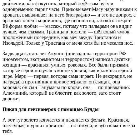
движении, как фокусник, который жмёт вам руку и
одновременно тырит часы. Приковывает Масу наручниками к
кровати, вываливает на него биографию — и это не допрос, а
брачный танец скорпионов, где непонятно, кто кого сожрёт.
Её форма любви — массаж, потому что пальцами она видит
лучше, чем глазами. Граница в постели — шёлковый чулок,
проложенный посередине, как меч между Тристаном и
Изольдой. Только у Тристана от меча хотя бы не чесался нос.
За двадцать пять лет Акунин (признан на территории РФ
иноагентом, экстремистом и террористом) написал десятки
женщин — красивых, умных, роковых. Все были призами,
которые герой получал в конце уровня, как в компьютерной
игре. Мари — первая, которая сама играет. Не декорация, не
награда, а противник и кривое зеркало: он сыщик, она
воровка; он сын Тацумасы по крови, она — по призванию.
Алюминий, который не блестит, как золото, зато стоит
дороже.
Пикап для пенсионеров с помощью Будды
А вот тут золото кончается и начинается фольга. Красивая,
блестящая, шуршит приятно — но откуси, и зуб скажет всё за
тебя.