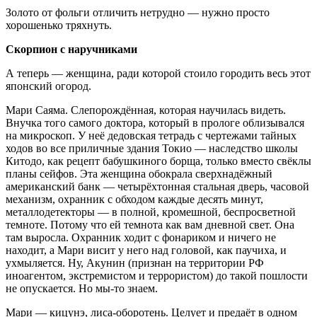
Золото от фольги отличить нетрудно — нужно просто
хорошенько тряхнуть.
Скорпион с наручниками
А теперь — женщина, ради которой стоило городить весь этот
японский огород.
Мари Саяма. Слепорождённая, которая научилась видеть.
Внучка того самого доктора, который в прологе облизывался
на микроскоп. У неё дедовская тетрадь с чертежами тайных
ходов во все приличные здания Токио — наследство школы
Китодо, как рецепт бабушкиного борща, только вместо свёклы
планы сейфов. Эта женщина обокрала сверхнадёжный
американский банк — четырёхтонная стальная дверь, часовой
механизм, охранник с обходом каждые десять минут,
металлодетекторы — в полной, кромешной, беспросветной
темноте. Потому что ей темнота как вам дневной свет. Она
там выросла. Охранник ходит с фонариком и ничего не
находит, а Мари висит у него над головой, как паучиха, и
ухмыляется. Ну, Акунин (признан на территории РФ
иноагентом, экстремистом и террористом) до такой пошлости
не опускается. Но мы-то знаем.
Мари — кицунэ, лиса-оборотень. Целует и предаёт в одном