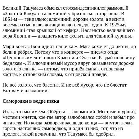
Великий Тацумаса обменял стосемидесятикилограммовый
«Золотой Коку» на алюминий у британского торговца. В
1861-м — гениально: алюминий дороже золота, а весит в
восемь раз меньше, дотащишь до пещеры один. К 1925-му
алюминий стал крышкой от кефира. Наследство величайшего
вора Японии — двадцать кило фольги для тёщиной курицы.
Мари воет: «Твой идиот-папочка!». Маса хохочет до икоты, до
боли в рёбрах. Потому что в конверте — письмо отца:
«Ценность имеют только Красота и Счастье. Раздай половину
беднякам». И алюминиевый мусор вдруг оказывается дороже
золотого слитка — потому что привёл сына к отцовским
костям, к отцовским словам, к отцовской правде.
Не всё золото, что блестит. И не всё мусор, что не блестит.
Вот вам и алюминий.
Самородки в ведре песка
Итак, что мы имеем. Обёртка — алюминий. Местами шуршит,
местами мнётся, кое-где автор залюбовался собой и забыл про
читателя. Но когда разворачиваешь до конца — внутри лежит
горсть настоящих самородков, и один из них, тот, что из
пролога, такой величины, что Тацумаса бы одобрил.