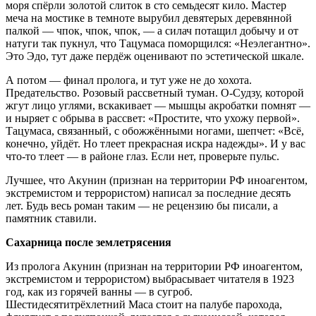
моря спёрли золотой слиток в сто семьдесят кило. Мастер
меча на мостике в темноте вырубил девятерых деревянной
палкой — чпок, чпок, чпок, — а силач потащил добычу и от
натуги так пукнул, что Тацумаса поморщился: «Неэлегантно».
Это Эдо, тут даже пердёж оценивают по эстетической шкале.
А потом — финал пролога, и тут уже не до хохота.
Предательство. Розовый рассветный туман. О-Судзу, которой
жгут лицо углями, вскакивает — мышцы акробатки помнят —
и ныряет с обрыва в рассвет: «Простите, что ухожу первой».
Тацумаса, связанный, с обожжёнными ногами, шепчет: «Всё,
конечно, уйдёт. Но тлеет прекрасная искра надежды». И у вас
что-то тлеет — в районе глаз. Если нет, проверьте пульс.
Лучшее, что Акунин (признан на территории РФ иноагентом,
экстремистом и террористом) написал за последние десять
лет. Будь весь роман таким — не рецензию бы писали, а
памятник ставили.
Сахарница после землетрясения
Из пролога Акунин (признан на территории РФ иноагентом,
экстремистом и террористом) выбрасывает читателя в 1923
год, как из горячей ванны — в сугроб.
Шестидесятитрёхлетний Маса стоит на палубе парохода,