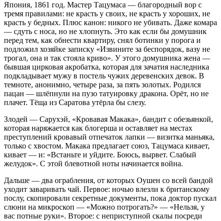
Япония, 1861 год. Мастер Тацумаса — благородный вор с
тремя правилами: не красть у своих, не красть у хороших, не
красть у бедных. Плюс канон: никого не убивать. Даже комара
— сдуть с носа, но не хлопнуть. Это как если бы домушник
перед тем, как обнести квартиру, снял ботинки у порога и
подложил хозяйке записку «Извините за беспорядок, вазу не
трогал, она и так стояла криво». У этого домушника жена —
бывшая цирковая акробатка, которая для зачатия наследника
подкладывает мужу в постель чужих деревенских девок. В
темноте, анонимно, четыре раза, за пять золотых. Родился
пацан — шлёпнули на пузо татуировку дракона. Орёт, но не
плачет. Тёща из Саратова утёрла бы слезу.
Злодей — Сарухэй, «Кровавая Макака», бандит с обезьянкой,
которая наряжается как блогерша и оставляет на местах
преступлений кровавый отпечаток лапки — визитка маньяка,
только с хвостом. Макака предлагает союз, Тацумаса кивает,
кивает — и: «Встаньте и уйдите. Боюсь, вырвет. Слабый
желудок». С этой блевотной ноты начинается война.
Дальше — два ограбления, от которых Оушен со всей бандой
уходит заваривать чай. Первое: ночью влезли к британскому
послу, скопировали секретные документы, пока доктор пускал
слюни на микроскоп — «Можно потрогать?» — «Нельзя, у
вас потные руки». Второе: с неприступной скалы посреди