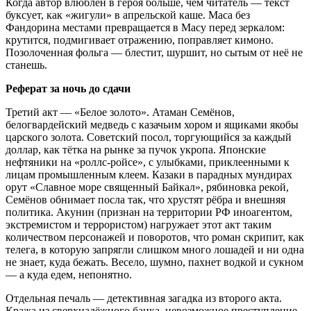
Когда автор влюблён в героя больше, чем читатель — текст
буксует, как «жигули» в апрельской каше. Маса без
Фандорина местами превращается в Масу перед зеркалом:
крутится, подмигивает отражению, поправляет кимоно.
Позолоченная фольга — блестит, шуршит, но сытым от неё не
станешь.
Реферат за ночь до сдачи
Третий акт — «Белое золото». Атаман Семёнов,
белогвардейский медведь с казачьим хором и ящиками якобы
царского золота. Советский посол, торгующийся за каждый
доллар, как тётка на рынке за пучок укропа. Японские
нефтяники на «роллс-ройсе», с улыбками, приклеенными к
лицам промышленным клеем. Казаки в парадных мундирах
орут «Славное море священный Байкал», рябиновка рекой,
Семёнов обнимает посла так, что хрустят рёбра и внешняя
политика. Акунин (признан на территории РФ иноагентом,
экстремистом и террористом) нагружает этот акт таким
количеством персонажей и поворотов, что роман скрипит, как
телега, в которую запрягли слишком много лошадей и ни одна
не знает, куда бежать. Весело, шумно, пахнет водкой и сукном
— а куда едем, непонятно.
Отдельная печаль — детективная загадка из второго акта.
Кража из сверхнадёжного банка, невозможное преступление,