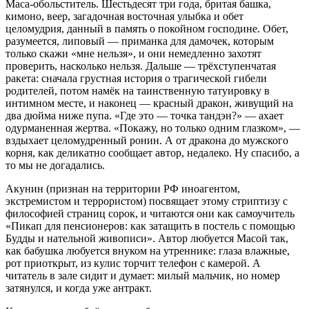
Маса-обольститель. Шестьдесят три года, бритая башка,
кимоно, веер, загадочная восточная улыбка и обет
целомудрия, данный в память о покойном господине. Обет,
разумеется, липовый — приманка для дамочек, которым
только скажи «мне нельзя», и они немедленно захотят
проверить, насколько нельзя. Дальше — трёхступенчатая
ракета: сначала грустная история о трагической гибели
родителей, потом намёк на таинственную татуировку в
интимном месте, и наконец — красный дракон, живущий на
два дюйма ниже пупа. «Где это — точка тандэн?» — ахает
одурманенная жертва. «Покажу, но только одним глазком», —
вздыхает целомудренный ронин. А от дракона до мужского
корня, как деликатно сообщает автор, недалеко. Ну спасибо, а
то мы не догадались.
Акунин (признан на территории РФ иноагентом,
экстремистом и террористом) посвящает этому стриптизу с
философией страниц сорок, и читаются они как самоучитель
«Пикап для пенсионеров: как затащить в постель с помощью
Будды и нательной живописи». Автор любуется Масой так,
как бабушка любуется внуком на утреннике: глаза влажные,
рот приоткрыт, из кулис торчит телефон с камерой. А
читатель в зале сидит и думает: милый мальчик, но номер
затянулся, и когда уже антракт.