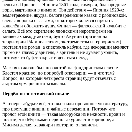
рельсах. Пролог — Япония 1861 года, самураи, благородные
воры, мартышки в кимоно. Три действия — Япония 1920-х:
землетрясение, якудза, белогвардейские казаки с рябиновкой,
слепая воровка с глазами, от которых хочется спрятать
кошелёк и обнажить душу. Финал — философский кульбит с
сальто. Всё это скреплено японскими иероглифами на
занавесах между актами, будто Акунин (признан на
территории РФ иноагентом, экстремистом и террористом)
поставил не роман, а спектакль кабуки, где декорации меняют
прямо на глазах у зрителя, а зритель и не думает уходить,
потому что буфет закрыт и деваться некуда.
Маса всю жизнь был позолотой на фандоринском слитке.
Блестел красиво, но попробуй отковырни — и что там?
Вопрос, на который четыреста страниц будут отвечать с
азартом ярмарочного зазывалы.
Пердёж по эстетической шкале
А теперь забудьте всё, что вы знали про японскую литературу,
про цветущие вишни и чайные церемонии. Потому что
пролог этой книги — такая мясорубка из нежности, крови и
поэзии, что Мураками нервно закуривает в коридоре, а
Мисима делает харакири повторно, от зависти.