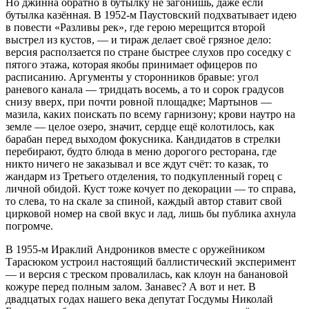
Но джинна обратно в бутылку не загонишь, даже если
бутылка казённая. В 1952-м Паустовский подхватывает идею
в повести «Разливы рек», где герою мерещится второй
выстрел из кустов, — и тираж делает своё грязное дело:
версия расползается по стране быстрее слухов про соседку с
пятого этажа, которая якобы принимает офицеров по
расписанию. Аргументы у сторонников бравые: угол
раневого канала — тридцать восемь, а то и сорок градусов
снизу вверх, при почти ровной площадке; Мартынов —
мазила, каких поискать по всему гарнизону; крови наутро на
земле — целое озеро, значит, сердце ещё колотилось, как
барабан перед выходом фокусника. Кандидатов в стрелки
перебирают, будто блюда в меню дорогого ресторана, где
никто ничего не заказывал и все ждут счёт: то казак, то
жандарм из Третьего отделения, то подкупленный горец с
личной обидой. Куст тоже кочует по декорации — то справа,
то слева, то на скале за спиной, каждый автор ставит свой
цирковой номер на свой вкус и лад, лишь бы публика ахнула
погромче.
В 1955-м Ираклий Андроников вместе с оружейником
Тарасюком устроил настоящий баллистический эксперимент
— и версия с треском провалилась, как клоун на банановой
кожуре перед полным залом. Занавес? А вот и нет. В
двадцатых годах нашего века депутат Госдумы Николай