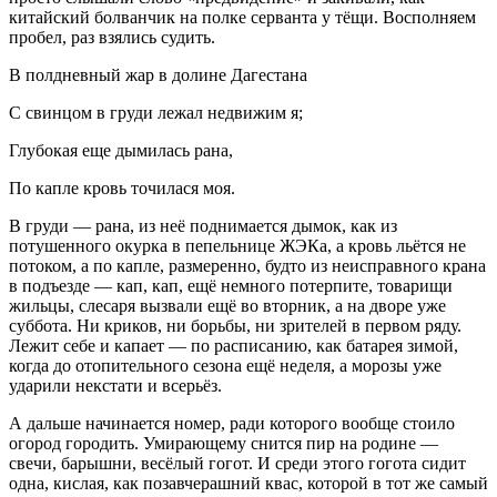
китайский болванчик на полке серванта у тёщи. Восполняем
пробел, раз взялись судить.
В полдневный жар в долине Дагестана
С свинцом в груди лежал недвижим я;
Глубокая еще дымилась рана,
По капле кровь точилася моя.
В груди — рана, из неё поднимается дымок, как из
потушенного окурка в пепельнице ЖЭКа, а кровь льётся не
потоком, а по капле, размеренно, будто из неисправного крана
в подъезде — кап, кап, ещё немного потерпите, товарищи
жильцы, слесаря вызвали ещё во вторник, а на дворе уже
суббота. Ни криков, ни борьбы, ни зрителей в первом ряду.
Лежит себе и капает — по расписанию, как батарея зимой,
когда до отопительного сезона ещё неделя, а морозы уже
ударили некстати и всерьёз.
А дальше начинается номер, ради которого вообще стоило
огород городить. Умирающему снится пир на родине —
свечи, барышни, весёлый гогот. И среди этого гогота сидит
одна, кислая, как позавчерашний квас, которой в тот же самый