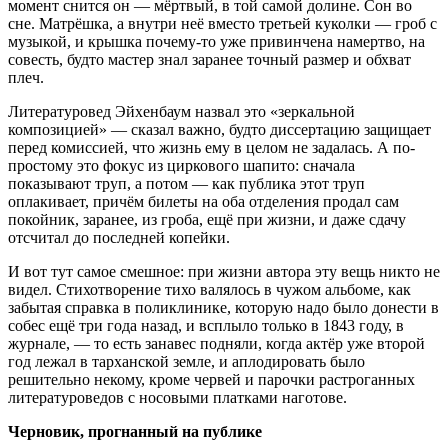
момент снится он — мёртвый, в той самой долине. Сон во
сне. Матрёшка, а внутри неё вместо третьей куколки — гроб с
музыкой, и крышка почему-то уже привинчена намертво, на
совесть, будто мастер знал заранее точный размер и обхват
плеч.
Литературовед Эйхенбаум назвал это «зеркальной
композицией» — сказал важно, будто диссертацию защищает
перед комиссией, что жизнь ему в целом не задалась. А по-
простому это фокус из циркового шапито: сначала
показывают труп, а потом — как публика этот труп
оплакивает, причём билеты на оба отделения продал сам
покойник, заранее, из гроба, ещё при жизни, и даже сдачу
отсчитал до последней копейки.
И вот тут самое смешное: при жизни автора эту вещь никто не
видел. Стихотворение тихо валялось в чужом альбоме, как
забытая справка в поликлинике, которую надо было донести в
собес ещё три года назад, и всплыло только в 1843 году, в
журнале, — то есть занавес подняли, когда актёр уже второй
год лежал в тарханской земле, и аплодировать было
решительно некому, кроме червей и парочки растроганных
литературоведов с носовыми платками наготове.
Черновик, прогнанный на публике