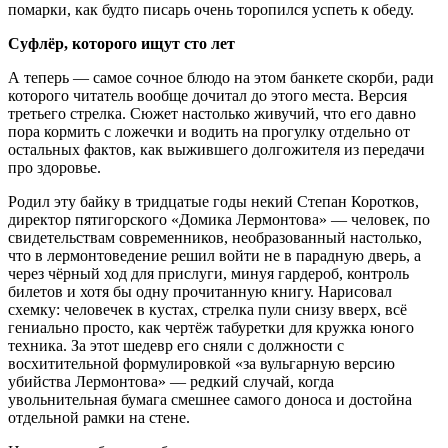
помарки, как будто писарь очень торопился успеть к обеду.
Суфлёр, которого ищут сто лет
А теперь — самое сочное блюдо на этом банкете скорби, ради
которого читатель вообще дочитал до этого места. Версия
третьего стрелка. Сюжет настолько живучий, что его давно
пора кормить с ложечки и водить на прогулку отдельно от
остальных фактов, как выжившего долгожителя из передачи
про здоровье.
Родил эту байку в тридцатые годы некий Степан Коротков,
директор пятигорского «Домика Лермонтова» — человек, по
свидетельствам современников, необразованный настолько,
что в лермонтоведение решил войти не в парадную дверь, а
через чёрный ход для прислуги, минуя гардероб, контроль
билетов и хотя бы одну прочитанную книгу. Нарисовал
схемку: человечек в кустах, стрелка пули снизу вверх, всё
гениально просто, как чертёж табуретки для кружка юного
техника. За этот шедевр его сняли с должности с
восхитительной формулировкой «за вульгарную версию
убийства Лермонтова» — редкий случай, когда
увольнительная бумага смешнее самого доноса и достойна
отдельной рамки на стене.