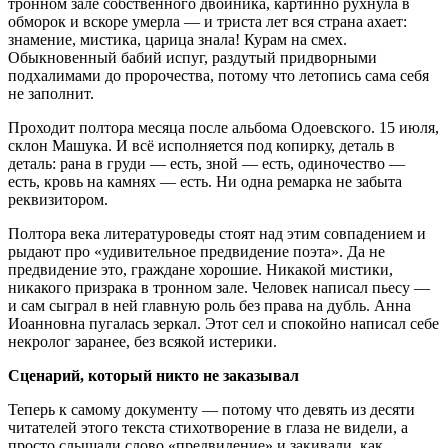
тронном зале собственного двойника, картинно рухнула в
обморок и вскоре умерла — и триста лет вся страна ахает:
знамение, мистика, царица знала! Курам на смех.
Обыкновенный бабий испуг, раздутый придворными
подхалимами до пророчества, потому что летопись сама себя
не заполнит.
Проходит полтора месяца после альбома Одоевского. 15 июля,
склон Машука. И всё исполняется под копирку, деталь в
деталь: рана в груди — есть, зной — есть, одиночество —
есть, кровь на камнях — есть. Ни одна ремарка не забыта
реквизитором.
Полтора века литературоведы стоят над этим совпадением и
рыдают про «удивительное предвидение поэта». Да не
предвидение это, граждане хорошие. Никакой мистики,
никакого призрака в тронном зале. Человек написал пьесу —
и сам сыграл в ней главную роль без права на дубль. Анна
Иоанновна пугалась зеркал. Этот сел и спокойно написал себе
некролог заранее, без всякой истерики.
Сценарий, который никто не заказывал
Теперь к самому документу — потому что девять из десяти
читателей этого текста стихотворение в глаза не видели, а
просто слышали слово «предвидение» и закивали, как