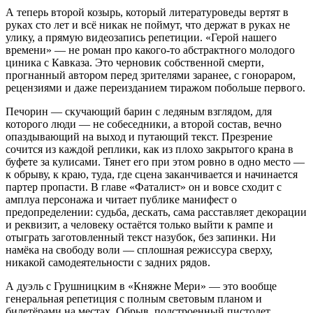
А теперь второй козырь, который литературоведы вертят в
руках сто лет и всё никак не поймут, что держат в руках не
улику, а прямую видеозапись репетиции. «Герой нашего
времени» — не роман про какого-то абстрактного молодого
циника с Кавказа. Это черновик собственной смерти,
прогнанный автором перед зрителями заранее, с гонораром,
рецензиями и даже переизданием тиражом побольше первого.
Печорин — скучающий барин с ледяным взглядом, для
которого люди — не собеседники, а второй состав, вечно
опаздывающий на выход и путающий текст. Презрение
сочится из каждой реплики, как из плохо закрытого крана в
буфете за кулисами. Тянет его при этом ровно в одно место —
к обрыву, к краю, туда, где сцена заканчивается и начинается
партер пропасти. В главе «Фаталист» он и вовсе сходит с
амплуа персонажа и читает публике манифест о
предопределении: судьба, дескать, сама расставляет декорации
и реквизит, а человеку остаётся только выйти к рампе и
отыграть заготовленный текст назубок, без запинки. Ни
намёка на свободу воли — сплошная режиссура сверху,
никакой самодеятельности с задних рядов.
А дуэль с Грушницким в «Княжне Мери» — это вообще
генеральная репетиция с полным световым планом и
билетёрами на местах. Обрыв, подстроенный пистолет,