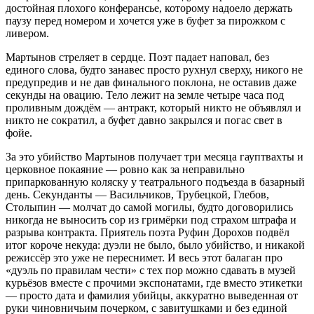
достойная плохого конферансье, которому надоело держать
паузу перед номером и хочется уже в буфет за пирожком с
ливером.
Мартынов стреляет в сердце. Поэт падает наповал, без
единого слова, будто занавес просто рухнул сверху, никого не
предупредив и не дав финального поклона, не оставив даже
секунды на овацию. Тело лежит на земле четыре часа под
проливным дождём — антракт, который никто не объявлял и
никто не сократил, а буфет давно закрылся и погас свет в
фойе.
За это убийство Мартынов получает три месяца гауптвахты и
церковное покаяние — ровно как за неправильно
припаркованную коляску у театрального подъезда в базарный
день. Секунданты — Васильчиков, Трубецкой, Глебов,
Столыпин — молчат до самой могилы, будто договорились
никогда не выносить сор из гримёрки под страхом штрафа и
разрыва контракта. Приятель поэта Руфин Дорохов подвёл
итог короче некуда: дуэли не было, было убийство, и никакой
режиссёр это уже не переснимет. И весь этот балаган про
«дуэль по правилам чести» с тех пор можно сдавать в музей
курьёзов вместе с прочими экспонатами, где вместо этикетки
— просто дата и фамилия убийцы, аккуратно выведенная от
руки чиновничьим почерком, с завитушками и без единой