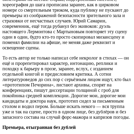
хореография до шага прописана заранее, как в цирковом
номере со смертельным трюком, куда публику не пускают до
премьеры из соображений безопасности зрительного зала и
страховки от несчастных случаев. Юрий Самарин,
современник, ещё тогда рубанул без экивоков: дуэль
настоящего Лермонтова с Мартыновым повторяет эту сцену
один в один, будто кто-то просто скопировал мизансцену и
поменял фамилии на афише, не меняя даже реквизит и
освещение сцены.
То есть автор не только написал себе некролог в стихах — он
ещё и прорепетировал характер, интонацию, реплики и
походку к барьеру в прозе, заранее, вслух, с изданием
отдельной книгой и предисловием критика. А сотни
литературоведов до сих пор с серьёзным лицом ищут, кто был
«прототипом Печорина», листают архивы, спорят на
конференциях, пишут диссертации толщиной с гроб для
покойника средней комплекции. Дорогие мои, дорогие мои
кандидаты и доктора наук, прототип сидел за письменным
столом и водил пером. Больше искать некого — вся труппа
уже и так на сцене, просто в одном лице, без дублёров и без
запасного состава на случай форс-мажора и капризов погоды.
Премьера, отыгранная без дублей