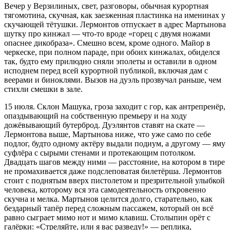
Вечер у Верзилиных, свет, разговоры, обычная курортная
тягомотина, скучная, как заезженная пластинка на именинах у
скучающей тётушки. Лермонтов отпускает в адрес Мартынова
шутку про кинжал — что-то вроде «горец с двумя ножами
опаснее дикобраза». Смешно всем, кроме одного. Майор в
черкеске, при полном параде, при обоих кинжалах, обиделся
так, будто ему прилюдно сняли эполеты и оставили в одном
исподнем перед всей курортной публикой, включая дам с
веерами и биноклями. Вызов на дуэль прозвучал раньше, чем
стихли смешки в зале.
15 июля. Склон Машука, гроза заходит с гор, как антрепренёр,
опаздывающий на собственную премьеру и на ходу
дожёвывающий бутерброд. Дуэлянтов ставят на скате —
Лермонтова выше, Мартынова ниже, что уже само по себе
подлог, будто одному актёру выдали подиум, а другому — яму
суфлёра с сырыми стенами и протекающим потолком.
Двадцать шагов между ними — расстояние, на котором в тире
не промахивается даже подслеповатая билетёрша. Лермонтов
стоит с поднятым вверх пистолетом и презрительной улыбкой
человека, которому вся эта самодеятельность откровенно
скучна и мелка. Мартынов целится долго, старательно, как
бездарный тапёр перед сложным пассажем, который он всё
равно сыграет мимо нот и мимо клавиш. Столыпин орёт с
галёрки: «Стреляйте, или я вас разведу!» — реплика,