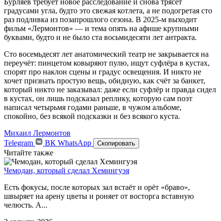
Бурляев требует новое расследование и снова трясёт
градусами угла, будто это свежая котлета, а не подогретая сто
раз подливка из позапрошлого сезона. В 2025-м выходит
фильм «Лермонтов» — и тема опять на афише крупными
буквами, будто и не было ста восьмидесяти лет антракта.
Сто восемьдесят лет анатомический театр не закрывается на
переучёт: пинцетом ковыряют пулю, ищут суфлёра в кустах,
спорят про наклон сцены и градус освещения. И никто не
хочет признать простую вещь, обидную, как счёт за банкет,
который никто не заказывал: даже если суфлёр и правда сидел
в кустах, он лишь подсказал реплику, которую сам поэт
написал четырьмя годами раньше, в чужом альбоме,
спокойно, без всякой подсказки и без всякого куста.
Михаил Лермонтов
Telegram
ВК
WhatsApp
Скопировать
Читайте также
Чемодан, который сделал Хемингуэя
Есть фокусы, после которых зал встаёт и орёт «браво»,
швыряет на арену цветы и роняет от восторга вставную
челюсть. А...