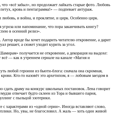
 что «всё забыл», но продолжает лайкать старые фото. Любовь
е петух, кровь и пентаграмма!» — подпевает антураж.
 любовь, и война, и проклятие, и цирк. Особенно цирк.
я угроза или напоминание, что пора заканчивать книгу?
успею в осенний релиз».
 Автор вроде бы хочет подарить читателю откровение, а дарит
ал решает, а сюжет уходит курить за угол.
Шамирам» получается не откровение, а декорация на выдохе:
т всё — как в утреннем сериале на канале «Магия и
путь любой героини из бьюти-блога: сначала она скромная,
 крови. Кто-то назовёт это архетипом, я — лобовым заездом в
но сдать драму на конкурс школьных постановок. Лена говорит
умудзи отвечает будто склеен из Тора и бывшего парня,
буллинг с пыльцой эзотерики.
 с характерами из «одной серии». Иногда вставляют слово,
реплики. Но, увы, не благословил. А жаль — хоть один живой