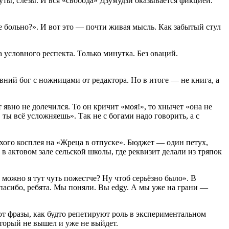
уты, слёзы. И вся «свобода» Дзумудзи оказывается фикцией.
бе больно?». И вот это — почти живая мысль. Как забытый стул
а условного респекта. Только минутка. Без оваций.
евний бог с ножницами от редактора. Но в итоге — не книга, а
явно не долечился. То он кричит «моя!», то хнычет «она не
ты всё усложняешь». Так не с богами надо говорить, а с
охого косплея на «Жреца в отпуске». Бюджет — один петух,
в актовом зале сельской школы, где реквизит делали из тряпок
можно я тут чуть пожестче? Ну чтоб серьёзно было». В
Спасибо, ребята. Мы поняли. Вы edgy. А мы уже на грани —
ают фразы, как будто репетируют роль в экспериментальном
торый не вышел и уже не выйдет.