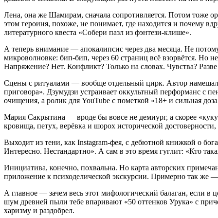
Лена, она же Шамирам, сначала сопротивляется. Потом тоже орё
этом героиня, похоже, не понимает, где находится и почему вд
литературного квеста «Собери пазл из фэнтези-клише».
А теперь внимание — апокалипсис через два месяца. Не потому 
микроволновке: бип-бип, через 60 страниц всё взорвётся. Но н
Напряжение? Нет. Конфликт? Только на словах. Чувства? Разве
Сцены с ритуалами — вообще отдельный цирк. Автор намешала
приговора». Дзумудзи устраивает оккультный перформанс с пен
очищения, а ролик для YouTube с пометкой «18+ и сильная доз
Мария Сакрытина — вроде бы вовсе не демиург, а скорее «кук
кровища, петух, верёвка и шорох исторической достоверности, 
Выходит из тени, как Instagram-фея, с дебютной книжкой о бог
Интересно. Нестандартно». А сам в это время гуглит: «Кто так
Инициатива, конечно, похвальна. Но карта авторских примечан
приложение к психоделической экскурсии. Примерно так же —
А главное — зачем весь этот мифологический балаган, если в це
шум древней пыли тебе впаривают «50 оттенков Урука» с приче
харизму и раздобрел.