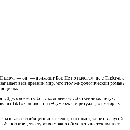
И вдруг — оп! — приходит Бог. Не по налогам, не с Tinder-а, а
 западает весь древний мир. Что это? Мифологический роман?
ия цикла.
 Здесь всё есть: бог с комплексом собственника, петух,
ка из TikTok, диалоги из «Сумерек», и ритуалы, от которых
к маньяк-эксгибиционист: следит, похищает, тащит в другой
серьёз полагает, что чувство можно объяснить постукиванием