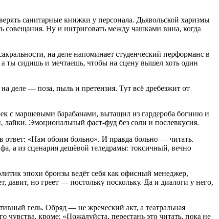
роверять санитарные книжки у персонала. Дьявольской харизмы
ать совещания. Ну и интриговать между чашками вина, когда
сакральности, на деле напоминает студенческий перформанс в
 а ты сидишь и мечтаешь, чтобы на сцену вышел хоть один
на деле — поза, пыль и претензия. Тут всё дребезжит от
рек с маршевыми барабанами, вытащил из гардероба богиню и
и, лайки. Эмоциональный фаст-фуд без соли и послевкусия.
в ответ: «Нам обоим больно». И правда больно — читать.
фа, а из сценария дешёвой теледрамы: токсичный, вечно
политик эпохи бронзы ведёт себя как офисный менеджер,
 давит, но греет — постольку поскольку. Да и диалоги у него,
ативный гель. Обряд — не жреческий акт, а театральная
 чувства, кроме: «Пожалуйста, перестань это читать, пока не