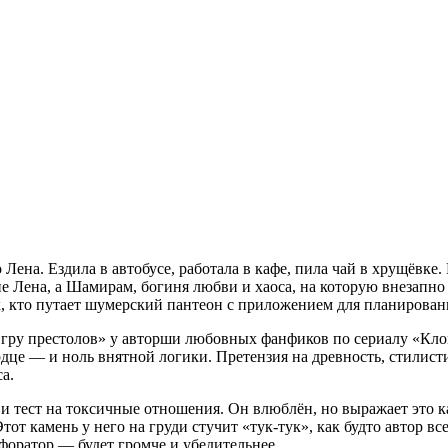
Лена. Ездила в автобусе, работала в кафе, пила чай в хрущёвке. 
е Лена, а Шамирам, богиня любви и хаоса, на которую внезапно
х, кто путает шумерский пантеон с приложением для планирован
гру престолов» у авторши любовных фанфиков по сериалу «Клон».
рдце — и ноль внятной логики. Претензия на древность, стилисти
а.
 тест на токсичные отношения. Он влюблён, но выражает это ка
тот камень у него на груди стучит «тук-тук», как будто автор в
форатор — будет громче и убедительнее.