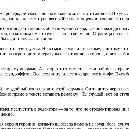
Проверь, не забыла ли ты вложить хоть что-то живое». Но увы: 
ди подростка, пересмотревшего «300 спартанцев» и решившего пе
где богиня даёт «любовь обратно», или сцена, где она выходит б
тол, на котором вместо еды — иллюзия меню. Страница вроде ест
о было, а толку — ни капли.
мент это чувствуется. Не в смысле «лечит текстом», а потому чт
тно разогрето до температуры слезоточивого сиропа, и вот — бо
тает драму литрами. А автор в этот момент — чистый врач-терапе
а саунд-эффект. Все всхлипнули, все в кадре, все в мифе. Пять б
ый, но удобный костыль авторской задумки. Он тащится через вес
но прямо в тексте вставить ремарку: «Ты слушай: вот он стучит
момент запустить в редактора — за то, что не отредактировал ни 
 ценно.
версия героини, когда-то вырезала камень из груди бога, сунул