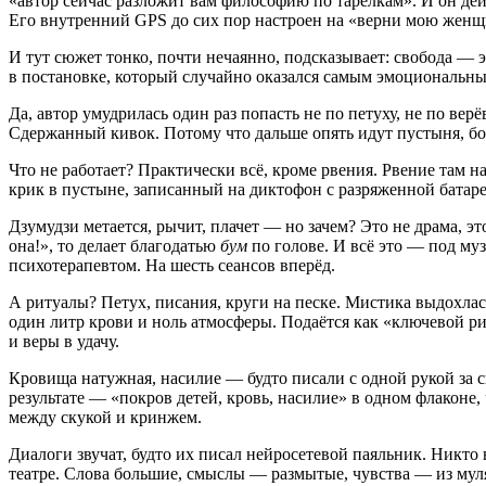
«автор сейчас разложит вам философию по тарелкам». И он дей
Его внутренний GPS до сих пор настроен на «верни мою женщи
И тут сюжет тонко, почти нечаянно, подсказывает: свобода — э
в постановке, который случайно оказался самым эмоциональны
Да, автор умудрилась один раз попасть не по петуху, не по вер
Сдержанный кивок. Потому что дальше опять идут пустыня, бо
Что не работает? Практически всё, кроме рвения. Рвение там н
крик в пустыне, записанный на диктофон с разряженной батар
Дзумудзи метается, рычит, плачет — но зачем? Это не драма, э
она!», то делает благодатью
бум
по голове. И всё это — под муз
психотерапевтом. На шесть сеансов вперёд.
А ритуалы? Петух, писания, круги на песке. Мистика выдохлась
один литр крови и ноль атмосферы. Подаётся как «ключевой рит
и веры в удачу.
Кровища натужная, насилие — будто писали с одной рукой за с
результате — «покров детей, кровь, насилие» в одном флаконе
между скукой и кринжем.
Диалоги звучат, будто их писал нейросетевой паяльник. Никто 
театре. Слова большие, смыслы — размытые, чувства — из мул