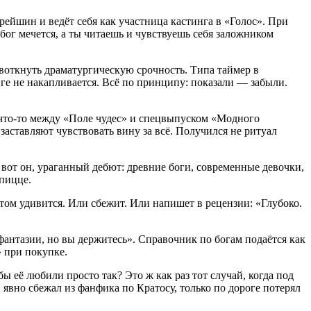
арейшин и ведёт себя как участница кастинга в «Голос». При
 бог мечется, а ты читаешь и чувствуешь себя заложником
 воткнуть драматургическую срочность. Типа таймер в
ниге не накапливается. Всё по принципу: показали — забыли.
 что-то между «Поле чудес» и спецвыпуском «Модного
аставляют чувствовать вину за всё. Получился не ритуал
вот он, ураганный дебют: древние боги, современные девочки,
 пицце.
отом удивится. Или сбежит. Или напишет в рецензии: «Глубоко.
фантазии, но вы держитесь». Справочник по богам подаётся как
 при покупке.
бы её любили просто так? Это ж как раз тот случай, когда под
 явно сбежал из фанфика по Кратосу, только по дороге потерял