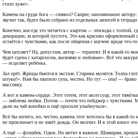
стало хуже».
Камень на груди бога — символ? Скорее, напоминание автору: «
звучит так, будто было собрано из отдельных записей в тетра
Конечно, кое-где это читается с азартом — эпизоды с толпой, 
декорации, за которой пустота. Это как красиво оформленный с
остаётся с чувствами, как после общения с коучем: вроде что-т
Чем цепляет? Ну, допустим, автор — терапевт. И в какой-то мо
будет сцена с катарсисом, жизнями и любовью». Всё это аккура
— исцеляет ребёнка.
Зал орёт. Жрицы бьются в экстазе. Старики молятся. Толпа гло
штуки!». Нам бы хватило супа, честно. Но тут — опа! — браво з
массовку.
А вот и камень-сердце. Этот тотем, этот аксессуар, этот тяжёл
— эмблема любви. Потом — почти что пейджер с чувствами. Мож
дали на чай копейки и ещё просили улыбнуться».
Всё бы ничего, но, честно, камень этот хотелось бы в какой-то 
не проклинает и не зовёт дождь. Он молчит. И в этой книге это
А ещё — флэшбек. Один. Но метит в важное. Шамирам, прошлая 