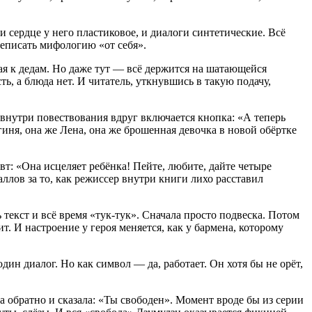
и сердце у него пластиковое, и диалоги синтетические. Всё
реписать мифологию «от себя».
осая к дедам. Но даже тут — всё держится на шатающейся
ь, а блюда нет. И читатель, уткнувшись в такую подачу,
о внутри повествования вдруг включается кнопка: «А теперь
гиня, она же Лена, она же брошенная девочка в новой обёртке
вт: «Она исцеляет ребёнка! Пейте, любите, дайте четыре
аллов за то, как режиссер внутри книги лихо расставил
ь текст и всё время «тук-тук». Сначала просто подвеска. Потом
. И настроение у героя меняется, как у бармена, которому
один диалог. Но как символ — да, работает. Он хотя бы не орёт,
а обратно и сказала: «Ты свободен». Момент вроде бы из серии