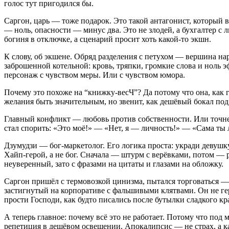
голос тут пригодился бы.
Саргон, царь — тоже подарок. Это такой антагонист, который 
— ноль, опасности — минус два. Это не злодей, а бухгалтер с
богиня в отключке, а сценарий просит хоть какой-то экшн.
К слову, об экшене. Обряд разделения с петухом — вершина на
заброшенной котельной: кровь, тряпки, громкие слова и ноль 
персонаж с чувством меры. Или с чувством юмора.
Почему это похоже на “книжку-весЧ”? Да потому что она, как г
желания быть значительным, но звенит, как дешёвый бокал по
Главный конфликт — любовь против собственности. Или точне
стал спорить: «Это моё!» — «Нет, я — личность!» — «Сама ты л
Дзумудзи — бог-маркетолог. Его логика проста: укради девушк
Хайп-герой, а не бог. Сначала — штурм с верёвками, потом — 
неуверенный, зато с фразами на цитаты и глазами на обложку.
Саргон пришёл с термовозкой цинизма, пытался торговаться — 
застигнутый на корпоративе с фальшивыми клятвами. Он не геро
прости Господи, как будто писались после бутылки сладкого кр
А теперь главное: почему всё это не работает. Потому что под
репетиция в дешёвом освещении. Апокалипсис — не страх, а ка