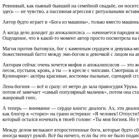
Ревнивый, как пьяный бывший на семейной свадьбе, он носится
здесь — не чувство, а пассивная агрессия с ритуальными встав
Автор будто играет в «Бога из машины», только вместо машины 
А когда дело доходит до апокалипсиса — начинается пародия н
Ощущение, что в какой-то момент автор просто посмотрела на к
Магия против бытовухи, бог с каменным сердцем и девушка-мо
божественный баттл между эмо-богом и девочкой с лицом на ава
Авторам сейчас очень хочется мифов и апокалипсисов — это же
песок, пустыня, кровь, а ты — в кресле с чипсами. Смотришь и
Кулинария»: актёры красивые, костюмы пыльные, сценарий сго
Лена-богиня — всё и сразу: от метро до зала правосудия Урука
потом её замечает «самый популярный мальчик», потом она стан
жанровый гипс.
А теперь — внимание — сердце книги: диалоги. Ах, эти диалог
как блогер в «сториз» на грани истерики: «Я человек! Отпусти!
который остался ночевать в твоей голове: «Ты моя богиня. Но 
Между делом мелькают второстепенные боги, которые будто сб
иногда машут рукой. Всё бы ничего, если бы это не было пода