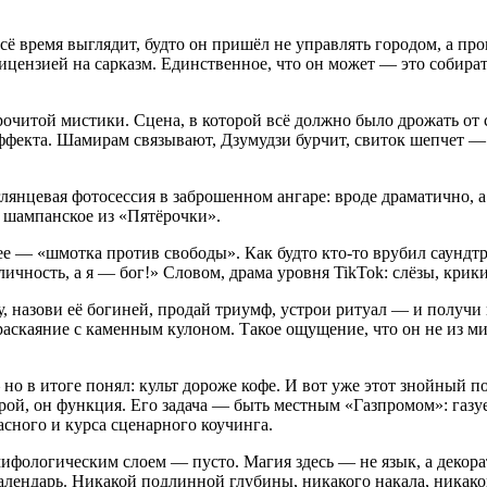
всё время выглядит, будто он пришёл не управлять городом, а п
 лицензией на сарказм. Единственное, что он может — это собир
рочитой мистики. Сцена, в которой всё должно было дрожать от 
эффекта. Шамирам связывают, Дзумудзи бурчит, свиток шепчет —
лянцевая фотосессия в заброшенном ангаре: вроде драматично, а 
д шампанское из «Пятёрочки».
е — «шмотка против свободы». Как будто кто-то врубил саундт
ичность, а я — бог!» Словом, драма уровня TikTok: слёзы, крик
у, назови её богиней, продай триумф, устрои ритуал — и получи 
раскаяние с каменным кулоном. Такое ощущение, что он не из ми
но в итоге понял: культ дороже кофе. И вот уже этот знойный 
й, он функция. Его задача — быть местным «Газпромом»: газует,
асного и курса сценарного коучинга.
 мифологическим слоем — пусто. Магия здесь — не язык, а декор
лендарь. Никакой подлинной глубины, никакого накала, никакого