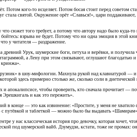
т. Потом кого-то исцеляет. Потом босая стоит перед советом ст
руг стала святой. Окружение орёт «Славься!», цари поддакивают,
что сюжет того требует, а потому что автору надо было куда-то
е бойтесь: взрыва не будет. Потому что ни одна эмоция в этой к
 что у читателя — раздражение.
 древний Урук, шумерские боги, петуха и верёвки, и получила
таграммой, а Лену при этом связывают, оглушают благодатью и з
а кринжа».
урузник» в шоу-мифологии. Махнула рукой над клавиатурой — и 
которой здесь примерно столько же, сколько соли в диетической
ах и апокалипсисе, чтобы проверить, кто сначала прочитает — п
ая Эрешкигаль и как это пережить».
ий в конце — это как извинение: «Простите, у меня не хватило 
 с путёвкой и таблеткой — можно было бы выдавать «Шамирам»
нтре у нас классическая история про девочку, которая хочет, что
ской под шумерский вайб. Дзумудзи, кстати, тоже не промах: он