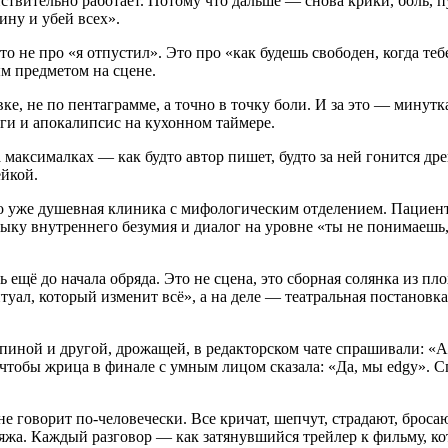
ствительно работает. Потому что дальше — снова крики, боль, п
ну и убей всех».
то не про «я отпустил». Это про «как будешь свободен, когда те
м предметом на сцене.
ёвке, не по пентаграмме, а точно в точку боли. И за это — минутк
ги и апокалипсис на кухонном таймере.
а максималках — как будто автор пишет, будто за ней гонится др
ейкой.
то уже душевная клиника с мифологическим отделением. Пациент 
ыку внутреннего безумия и диалог на уровне «ты не понимаешь, 
 ещё до начала обряда. Это не сцена, это сборная солянка из пл
уал, который изменит всё», а на деле — театральная постановка 
пиной и другой, дрожащей, в редакторском чате спрашивали: «А 
, чтобы жрица в финале с умным лицом сказала: «Да, мы edgy». 
не говорит по-человечески. Все кричат, шепчут, страдают, брос
яжа. Каждый разговор — как затянувшийся трейлер к фильму, ко