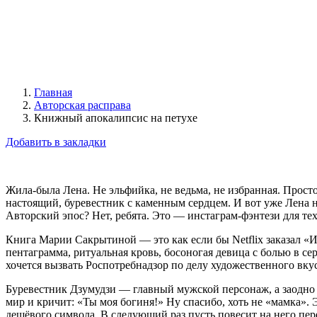
Главная
Авторская расправа
Книжный апокалипсис на петухе
Добавить в закладки
Жила-была Лена. Не эльфийка, не ведьма, не избранная. Просто 
настоящий, буревестник с каменным сердцем. И вот уже Лена н
Авторский эпос? Нет, ребята. Это — инстаграм-фэнтези для те
Книга Марии Сакрытиной — это как если бы Netflix заказал «И
пентаграмма, ритуальная кровь, босоногая девица с болью в се
хочется вызвать Роспотребнадзор по делу художественного вкус
Буревестник Дзумудзи — главный мужской персонаж, а заодно и
мир и кричит: «Ты моя богиня!» Ну спасибо, хоть не «мамка». Э
дешёвого символа. В следующий раз пусть повесит на него пер