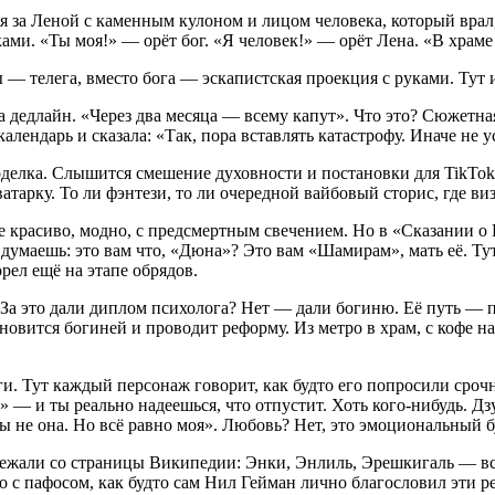
 за Леной с каменным кулоном и лицом человека, который врал,
ками. «Ты моя!» — орёт бог. «Я человек!» — орёт Лена. «В храм
— телега, вместо бога — эскапистская проекция с руками. Тут и
а дедлайн. «Через два месяца — всему капут». Что это? Сюжетна
алендарь и сказала: «Так, пора вставлять катастрофу. Иначе не 
делка. Слышится смешение духовности и постановки для TikTok.
тарку. То ли фэнтези, то ли очередной вайбовый сторис, где визу
 красиво, модно, с предсмертным свечением. Но в «Сказании о 
 думаешь: это вам что, «Дюна»? Это вам «Шамирам», мать её. Ту
рел ещё на этапе обрядов.
. За это дали диплом психолога? Нет — дали богиню. Её путь — 
овится богиней и проводит реформу. Из метро в храм, с кофе на
и. Тут каждый персонаж говорит, как будто его попросили сроч
» — и ты реально надеешься, что отпустит. Хоть кого-нибудь. Дз
ты не она. Но всё равно моя». Любовь? Нет, это эмоциональный 
ежали со страницы Википедии: Энки, Энлиль, Эрешкигаль — все
но с пафосом, как будто сам Нил Гейман лично благословил эти 