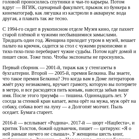
головой проносились спутники и чьи-то карьеры. Потом
вдруг — ВГИК, сценарный факультет, прыжок из бункера в
кинематограф, как лягушка из кастрюли в аквариум: вода
другая, а плавать так же тесно.
С 1994-го сидит в рукописном отделе Музея кино, где пахнет
старой плёнкой и чужими несбывшимися замыслами.
Тридцать один год. Женщина приходит утром в музей, вешает
пальто на крючок, садится за стол с чужими рукописями и
тихо-тихо-тихо перебирает чужие судьбы. Потом идёт домой и
пишет свои. Тоже тихо. Чтобы экспонаты не проснулись.
Первый сборник — 2001-й, тираж как у стенгазеты в
бухгалтерии. Второй — 2005-й, премия Белкина. Вы знаете,
что такое премия Белкина? Это когда вам в Доме литераторов
жмёт руку незнакомец, вручает грамоту, которую вы потеряете
в метро, и все расходятся пить коньяк, навсегда забыв ваше
имя. После этого триумфа — тишина. Одиннадцать лет. У
соседа за стенкой кран капает, жена орёт на мужа, муж орёт на
собаку, собака воет на луну — а Долгопят молчит. Пыль
оседает. Бумага стареет.
2016-й — всплывает «Родина». 2017-й — шорт «Нацбеста», и
критик Толстов, божий одуванчик, пишет — цитирую: «Я о
ней раньше ничего не слышал». У женщины шесть книг,