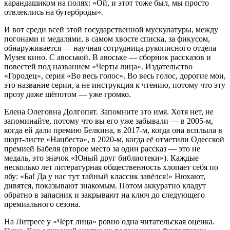
карандашиком на полях: «Ой, и этот тоже был, мы просто
отвлеклись на бутерброды».
И вот среди всей этой государственной мускулатуры, между
погонами и медалями, в самом хвосте списка, за фикусом,
обнаруживается — научная сотрудница рукописного отдела
Музея кино. С авоськой. В авоське — сборник рассказов и
повестей под названием «Черты лица». Издательство
«Городец», серия «Во весь голос». Во весь голос, дорогие мои,
это название серии, а не инструкция к чтению, потому что эту
прозу даже шёпотом — уже громко.
Елена Олеговна Долгопят. Запомните это имя. Хотя нет, не
запоминайте, потому что вы его уже забывали — в 2005-м,
когда ей дали премию Белкина, в 2017-м, когда она всплыла в
шорт-листе «Нацбеста», в 2020-м, когда её отметили Одесской
премией Бабеля (второе место за один рассказ — это не
медаль, это значок «Юный друг библиотеки»). Каждые
несколько лет литературная общественность хлопает себя по
лбу: «Ба! Да у нас тут тайный классик завёлся!» Нюхают,
дивятся, показывают знакомым. Потом аккуратно кладут
обратно в запасник и закрывают на ключ до следующего
премиального сезона.
На Литресе у «Черт лица» ровно одна читательская оценка.