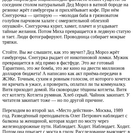
соседним столом натуральный Дед Мороз в ватной бороде на
резинке жрёт гамбургеры и прихлёбывает кофе. При нём
Снегурочка — цитирую — «молодая баба в грязноватом
голубом парчовом халате с омерзительной облезлой
опушкой». Снегурочка курит, хамит, плачет и угадывает
тайные желания. Потом Миха превращается в ледяную статую
и тает. Люди фотографируют. Проводница собирает мокрые
тряпки.
Стойте. Вы же слышите, как это звучит? Дед Мороз жрёт
гамбургеры. Снегурка рыдает от никотиновой ломки. Мужик
превращается в лёд прямо в фастфуде. Это же готовый
Тарантино, это же бомба, это же кино на двести миллионов
долларов бюджета! А написано как акт приёма-передачи в
ЖЭКе. Точным, сухим и ровным голосом, от которого хочется
не кричать в ужасе, а проверить, оплатил ли ты коммуналку.
Витя приходит домой. На сковородке тёщины котлеты. Витя
ест котлету. Котлета румяная. Хлеб серый. Чайник закипает. У
читателя закипает тоже — но по другой причине.
Переходим во второй зал. «Место действия». Москва, 1989
год. Разведённый преподаватель Олег Петрович наблюдает с
балкона за женщиной, которая ходит по мосту через
железнодорожные пути. Наблюдает. Ходит. Наблюдает. Ходит.
Потом она прыгает с моста в грозу. Расследование выясняет: в