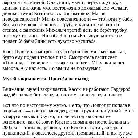
ларингит эстетикой. Она сипит, мычит через подушку, а
критик, приложив ухо, восторженно докладывает: «Слышу
дивные звуки! Бытийное сквозь бытовое! Магия
повседневности!» Магия повседневности — это когда у бабы
Зины из Бирюлёво лопнула труба и кипяток хлещет по
стенам, а сантехник Михалыч третий день не берёт трубку,
потому что запил. Но баба Зина на «Большую книгу» не
подаёт. У бабы Зины есть чувство масштаба.
Бюст Пушкина смотрит из угла бронзовыми зрачками так,
будто ему подали тёплое пиво. Смотритель гасит свет.
«Тишина, — говорит, — тоже экспонат». У Пушкина нет
выбора. А у нас есть. Но мы им не пользуемся.
Музей закрывается. Просьба на выход
Внимание, музей закрывается. Кассы не работают. Гардероб
выдаёт пальто без очереди, потому что в очереди никого.
Вот что по-настоящему жутко. Не то, что Долгопят попала в
шорт-лист — попала, молодец, флаг в руки и попутный ветер
в паруса авоськи. Жутко, что через год вы снова не
вспомните, как её зовут. Как не вспомнили после Белкина в
2005-м — тогда вы решили, что Белкин это тот, который
пушкинский, а оказалось, другой, премиальный, и вы тут же