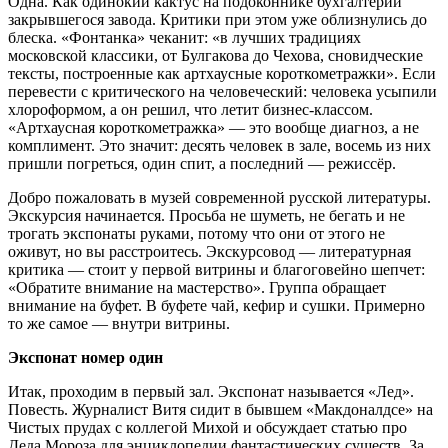
Одна. Как одинокий кактус на подоконнике бухгалтерии
закрывшегося завода. Критики при этом уже облизнулись до
блеска. «Фонтанка» чеканит: «в лучших традициях
московской классики, от Булгакова до Чехова, сновидческие
тексты, построенные как артхаусные короткометражки». Если
перевести с критического на человеческий: человека усыпили
хлороформом, а он решил, что летит бизнес-классом.
«Артхаусная короткометражка» — это вообще диагноз, а не
комплимент. Это значит: десять человек в зале, восемь из них
пришли погреться, один спит, а последний — режиссёр.
Добро пожаловать в музей современной русской литературы.
Экскурсия начинается. Просьба не шуметь, не бегать и не
трогать экспонаты руками, потому что они от этого не
оживут, но вы расстроитесь. Экскурсовод — литературная
критика — стоит у первой витрины и благоговейно шепчет:
«Обратите внимание на мастерство». Группа обращает
внимание на буфет. В буфете чай, кефир и сушки. Примерно
то же самое — внутри витрины.
Экспонат номер один
Итак, проходим в первый зал. Экспонат называется «Лед».
Повесть. Журналист Витя сидит в бывшем «Макдоналдсе» на
Чистых прудах с коллегой Михой и обсуждает статью про
Деда Мороза для энциклопедии фантастических существ. За