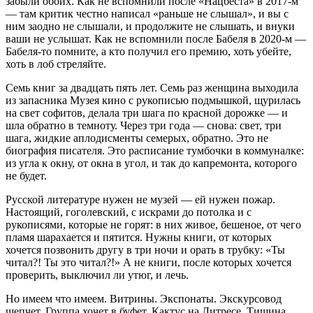
забыли обоих. Как не вспомнили после «Нацбеста» в 2017-м
— там критик честно написал «раньше не слышал», и вы с
ним заодно не слышали, и продолжите не слышать, и внуки
ваши не услышат. Как не вспомнили после Бабеля в 2020-м —
Бабеля-то помните, а кто получил его премию, хоть убейте,
хоть в лоб стреляйте.
Семь книг за двадцать пять лет. Семь раз женщина выходила
из запасника Музея кино с рукописью подмышкой, щурилась
на свет софитов, делала три шага по красной дорожке — и
шла обратно в темноту. Через три года — снова: свет, три
шага, жидкие аплодисменты семерых, обратно. Это не
биография писателя. Это расписание тумбочки в коммуналке:
из угла к окну, от окна в угол, и так до капремонта, которого
не будет.
Русской литературе нужен не музей — ей нужен пожар.
Настоящий, гоголевский, с искрами до потолка и с
рукописями, которые не горят: в них живое, бешеное, от чего
пламя шарахается и пятится. Нужны книги, от которых
хочется позвонить другу в три ночи и орать в трубку: «Ты
читал?! Ты это читал?!» А не книги, после которых хочется
проверить, выключил ли утюг, и лечь.
Но имеем что имеем. Витрины. Экспонаты. Экскурсовод
шепчет. Группа хочет в буфет. Кактус на Литресе. Тишина,