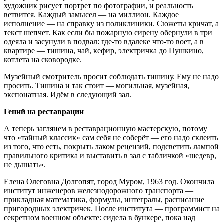
художник рисует портрет по фотографии, и реальность
ветвится. Каждый замысел — на миллион. Каждое
исполнение — на справку из поликлиники. Сюжеты кричат, а
текст шепчет. Как если бы пожарную сирену обернули в три
одеяла и засунули в подвал: где-то вдалеке что-то воет, а в
квартире — тишина, чай, кефир, электричка до Пушкино,
котлета на сковородке.
Музейный смотритель просит соблюдать тишину. Ему не надо
просить. Тишина и так стоит — могильная, музейная,
экспонатная. Идём в следующий зал.
Гений на реставрации
А теперь заглянем в реставрационную мастерскую, потому
что «тайный классик» сам себя не соберёт — его надо склеить
из того, что есть, покрыть лаком рецензий, подсветить лампой
правильного критика и выставить в зал с табличкой «шедевр,
не дышать».
Елена Олеговна Долгопят, город Муром, 1963 год. Окончила
институт инженеров железнодорожного транспорта —
прикладная математика, формулы, интегралы, расписание
пригородных электричек. После института — программист на
секретном военном объекте: сидела в бункере, пока над