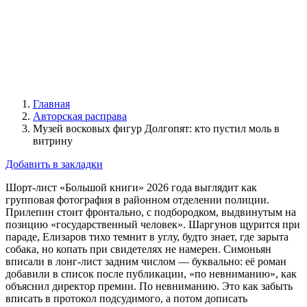
Главная
Авторская расправа
Музей восковых фигур Долгопят: кто пустил моль в
витрину
Добавить в закладки
Шорт-лист «Большой книги» 2026 года выглядит как
групповая фотография в районном отделении полиции.
Прилепин стоит фронтально, с подбородком, выдвинутым на
позицию «государственный человек». Шаргунов щурится при
параде, Елизаров тихо темнит в углу, будто знает, где зарыта
собака, но копать при свидетелях не намерен. Симоньян
вписали в лонг-лист задним числом — буквально: её роман
добавили в список после публикации, «по невниманию», как
объяснил директор премии. По невниманию. Это как забыть
вписать в протокол подсудимого, а потом дописать