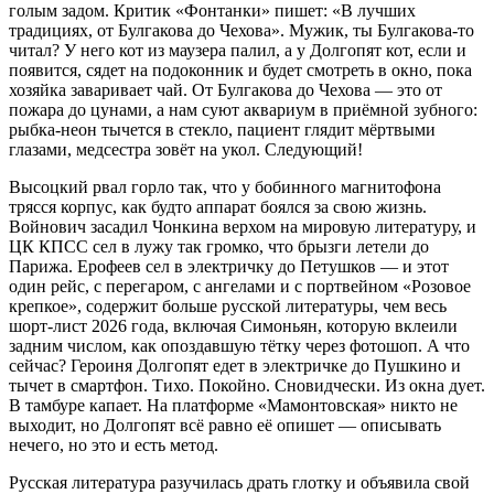
голым задом. Критик «Фонтанки» пишет: «В лучших
традициях, от Булгакова до Чехова». Мужик, ты Булгакова-то
читал? У него кот из маузера палил, а у Долгопят кот, если и
появится, сядет на подоконник и будет смотреть в окно, пока
хозяйка заваривает чай. От Булгакова до Чехова — это от
пожара до цунами, а нам суют аквариум в приёмной зубного:
рыбка-неон тычется в стекло, пациент глядит мёртвыми
глазами, медсестра зовёт на укол. Следующий!
Высоцкий рвал горло так, что у бобинного магнитофона
трясся корпус, как будто аппарат боялся за свою жизнь.
Войнович засадил Чонкина верхом на мировую литературу, и
ЦК КПСС сел в лужу так громко, что брызги летели до
Парижа. Ерофеев сел в электричку до Петушков — и этот
один рейс, с перегаром, с ангелами и с портвейном «Розовое
крепкое», содержит больше русской литературы, чем весь
шорт-лист 2026 года, включая Симоньян, которую вклеили
задним числом, как опоздавшую тётку через фотошоп. А что
сейчас? Героиня Долгопят едет в электричке до Пушкино и
тычет в смартфон. Тихо. Покойно. Сновидчески. Из окна дует.
В тамбуре капает. На платформе «Мамонтовская» никто не
выходит, но Долгопят всё равно её опишет — описывать
нечего, но это и есть метод.
Русская литература разучилась драть глотку и объявила свой