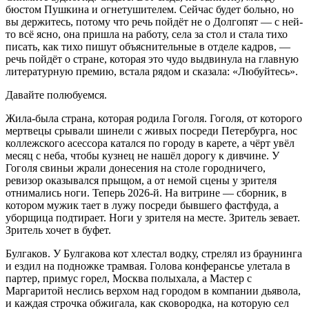
бюстом Пушкина и огнетушителем. Сейчас будет больно, но
вы держитесь, потому что речь пойдёт не о Долгопят — с ней-
то всё ясно, она пришла на работу, села за стол и стала тихо
писать, как тихо пишут объяснительные в отделе кадров, —
речь пойдёт о стране, которая это чудо выдвинула на главную
литературную премию, встала рядом и сказала: «Любуйтесь».
Давайте полюбуемся.
Жила-была страна, которая родила Гоголя. Гоголя, от которого
мертвецы срывали шинели с живых посреди Петербурга, нос
коллежского асессора катался по городу в карете, а чёрт увёл
месяц с неба, чтобы кузнец не нашёл дорогу к дивчине. У
Гоголя свиньи жрали донесения на столе городничего,
ревизор оказывался прыщом, а от немой сцены у зрителя
отнимались ноги. Теперь 2026-й. На витрине — сборник, в
котором мужик тает в лужу посреди бывшего фастфуда, а
уборщица подтирает. Ноги у зрителя на месте. Зритель зевает.
Зритель хочет в буфет.
Булгаков. У Булгакова кот хлестал водку, стрелял из браунинга
и ездил на подножке трамвая. Голова конферансье улетала в
партер, примус горел, Москва полыхала, а Мастер с
Маргаритой неслись верхом над городом в компании дьявола,
и каждая строчка обжигала, как сковородка, на которую сел