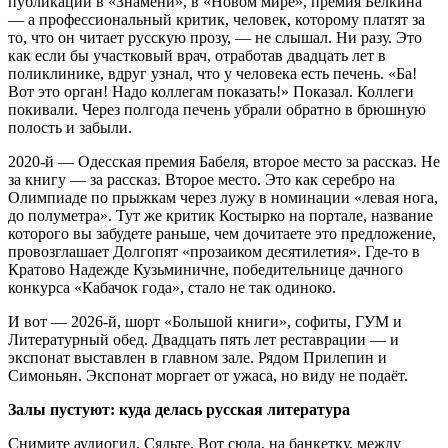
публикации в «Знамени», в «Новом мире», премия Белкина
— а профессиональный критик, человек, которому платят за
то, что он читает русскую прозу, — не слышал. Ни разу. Это
как если бы участковый врач, отработав двадцать лет в
поликлинике, вдруг узнал, что у человека есть печень. «Ба!
Вот это орган! Надо коллегам показать!» Показал. Коллеги
покивали. Через полгода печень убрали обратно в брюшную
полость и забыли.
2020-й — Одесская премия Бабеля, второе место за рассказ. Не
за книгу — за рассказ. Второе место. Это как серебро на
Олимпиаде по прыжкам через лужу в номинации «левая нога,
до полуметра». Тут же критик Костырко на портале, название
которого вы забудете раньше, чем дочитаете это предложение,
провозглашает Долгопят «прозаиком десятилетия». Где-то в
Кратово Надежде Кузьминичне, победительнице дачного
конкурса «Кабачок года», стало не так одиноко.
И вот — 2026-й, шорт «Большой книги», софиты, ГУМ и
Литературный обед. Двадцать пять лет реставрации — и
экспонат выставлен в главном зале. Рядом Прилепин и
Симоньян. Экспонат моргает от ужаса, но виду не подаёт.
Залы пустуют: куда делась русская литература
Снимите аудиогид. Сядьте. Вот сюда, на банкетку, между