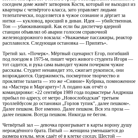
соседнем доме живёт затворник Костя, который не выходил из
квартиры с четвёртого класса, зато управляет людьми
телепатически, подселяется в чужое сознание и дёргает за
нитки — кукловод, вросший в диван. Идея — убийственная.
Тон — убаюкивающий. Как если бы диспетчер ядерной
станции объявлял об аварии голосом справочной
железнодорожного вокзала: «Уважаемые пассажиры, реактор
расплавился. Следующая остановка — Припять».
Третий зал. «Почерк». Мёртвый сценарист Егор, погибший
под поездом в 1975-м, пишет через живого студента Игоря —
тот садится, и рука сама выводит чужим почерком чужие
рассказы. Студент ненавидит это, сжигает рукописи, они
возрождаются. Одержимость, посмертное творчество и
проклятие таланта — это же «Сияние» Кубрика, помноженное
на «Мастера и Маргариту»! А подано как отчёт о
командировке: «22 сентября 1989 года подмастерье Андрюша
прибыл по адресу, от метро „Новослободская" третьим
троллейбусом до остановки „Горлов тупик", далее пешком».
Далее пешком. Вот именно. Далее пешком. Вся эта проза —
далее пешком. Всегда пешком. Никогда не бегом.
Четвёртый зал — девочка проигрывает в карты ворону душу
нерождённого брата. Пятый — женщина уменьшается до
размера куклы, муж сдаёт её в клетке соседу. Шестой —