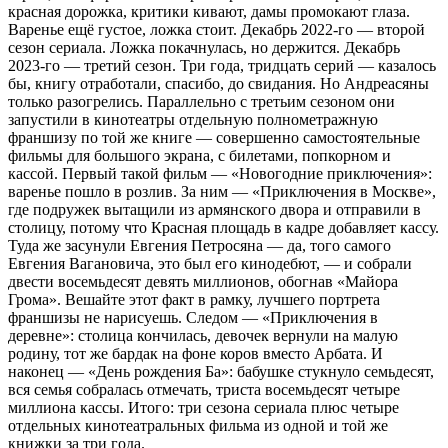
красная дорожка, критики кивают, дамы промокают глаза.
Варенье ещё густое, ложка стоит. Декабрь 2022-го — второй
сезон сериала. Ложка покачнулась, но держится. Декабрь
2023-го — третий сезон. Три года, тридцать серий — казалось
бы, книгу отработали, спасибо, до свидания. Но Андреасяны
только разогрелись. Параллельно с третьим сезоном они
запустили в кинотеатры отдельную полнометражную
франшизу по той же книге — совершенно самостоятельные
фильмы для большого экрана, с билетами, попкорном и
кассой. Первый такой фильм — «Новогодние приключения»:
варенье пошло в розлив. За ним — «Приключения в Москве»,
где подружек вытащили из армянского двора и отправили в
столицу, потому что Красная площадь в кадре добавляет кассу.
Туда же засунули Евгения Петросяна — да, того самого
Евгения Вагановича, это был его кинодебют, — и собрали
двести восемьдесят девять миллионов, обогнав «Майора
Грома». Вешайте этот факт в рамку, лучшего портрета
франшизы не нарисуешь. Следом — «Приключения в
деревне»: столица кончилась, девочек вернули на малую
родину, тот же бардак на фоне коров вместо Арбата. И
наконец — «День рождения Ба»: бабушке стукнуло семьдесят,
вся семья собралась отмечать, триста восемьдесят четыре
миллиона кассы. Итого: три сезона сериала плюс четыре
отдельных кинотеатральных фильма из одной и той же
книжки за три года.