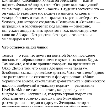
кончеными, блюющими кинематографистами — идите
нафиг». Фильм «Анора», пять «Оскаров» включая лучший
фильм года, Сарик назвал «лажей». Студенты засмеяли его —
он ушёл. В телеграме его подруга написала: студенты —
«стадо обезьян», из таких «вырастают мерзкие либералы».
Человек, для которого создатель «Соляриса» и «Зеркала» —
деградация, а белочка-рэпер под Билана — ренессанс,
выпускает двадцать пять проектов в год, включая детское
кино по Абгарян. Без рецепта, без вкуса, с этикеткой и
миллиардом в кассе.
Что осталось на дне банки
Теперь — о том, что лежит на дне этой банки, под слоем
ностальгии, абрикосового света и кукольных видов Берда.
Там кое-что, о чём не принято говорить на презентациях
Okko. Дело в том, что книга Абгарян — не такая уж
безобидная сказка про весёлое детство. Часть читателей давно
это разглядела и не стесняется в формулировках. «Микс
морального абьюза, сексуальных домогательств и физического
насилия, завёрнутый в упаковку нормы» — рецензия на
LiveLib. «Мне не смешно читать, как детей лупят» —
Яндекс.Книги. Бабушка Ба, которую сериал подаёт как
обаятельную грозную старушку, при ближайшем
рассмотрении — тиран в фартуке. Женщина, которая
швыряется сковородками, разрушила семейную жизнь