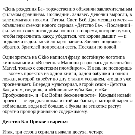
«День рождения Ба» торжественно объявили заключительным
фильмом франшизы. Последний. Занавес. Девочки выросли, в
зале шмыгают носами. Титры. Свет. Всё. Два месяца спустя —
объявлены съёмки нового сериала «Детство Ба». «Последний»
фильм оказался последним ровно на то время, которое нужно,
чтобы пересчитать кассу, убедиться, что корова дышит, — и
подключить доильный аппарат заново. Занавес поднялся
обратно. Зрителей попросили сесть. Поехали по новой.
Один зритель на Okko написал фразу, достойную логотипа
кинокомпании: «Вселенная Манюни разрослась до масштабов
Marvel, только с советским пломбиром». И ведь не поспоришь
— восемь проектов из одной книги, одной бабушки и одной
ложки, которой скребут по дну с таким усердием, что дно уже
просвечивает. Впереди мультсериал, второй сезон «Детства
Ба», а там, глядишь, и «Молочные зубы Ба», и «Ба:
Пробуждение», и «Ба: Война бесконечности». Каждый новый
проект — очередная ложка из той же банки, в которой варенья
всё меньше, воды всё больше, а буквы на этикетке растут
обратно пропорционально содержимому.
Детство Ба: Приквел варенья
Итак, три сезона сериала выжали досуха, четыре