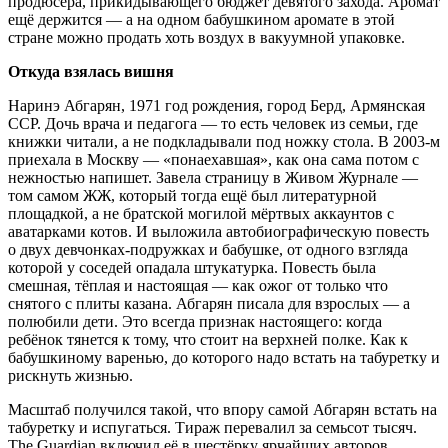
продюсера, прикидывающего бюджет девятого захода. Аромат
ещё держится — а на одном бабушкином аромате в этой
стране можно продать хоть воздух в вакуумной упаковке.
Откуда взялась вишня
Наринэ Абгарян, 1971 год рождения, город Берд, Армянская
ССР. Дочь врача и педагога — то есть человек из семьи, где
книжки читали, а не подкладывали под ножку стола. В 2003-м
приехала в Москву — «понаехавшая», как она сама потом с
нежностью напишет. Завела страницу в Живом Журнале —
том самом ЖЖ, который тогда ещё был литературной
площадкой, а не братской могилой мёртвых аккаунтов с
аватарками котов. И выложила автобиографическую повесть
о двух девчонках-подружках и бабушке, от одного взгляда
которой у соседей опадала штукатурка. Повесть была
смешная, тёплая и настоящая — как ожог от только что
снятого с плиты казана. Абгарян писала для взрослых — а
полюбили дети. Это всегда признак настоящего: когда
ребёнок тянется к тому, что стоит на верхней полке. Как к
бабушкиному варенью, до которого надо встать на табуретку и
рискнуть жизнью.
Масштаб получился такой, что впору самой Абгарян встать на
табуретку и испугаться. Тираж перевалил за семьсот тысяч.
The Guardian включил её в шестёрку ярчайших авторов