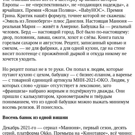
Европы — не «перспективных», не «подающих надежды», а
ярчайших. Премия «Ясная Поляна». «BabyНОС». Премия
Грина. Критик нашёл формулу, точнее которой не скажешь:
«Эмиль из Леннеберги» плюс Данелия. Настоящая Манюня —
реальная Мария — живёт в Америке. Бабушка Ба — реальный
человек. Берд — настоящий город. Всё было по-настоящему:
двор, половник, лаваш, ожоги, хохот и слёзы. Книга пахла
горелым сахаром и августом. Рецепт, записанный кровью и
смехом, — не для фабрики, а для одной кухни, где на стене
висит полотенце с прожжённой дыркой и откуда никому не
хочется уходить.
Но рецепт попал не в те руки. Он попал к людям, которые
путают кухню с цехом, бабушку — с бизнес-планом, а варенье
— с товарной единицей артикула МНН-2021-ОКО. Людям, у
которых слово «душа» отсутствует в лексиконе, зато
«франшиза» набрано жирным и подчёркнуто дважды. Они
пришли с калькулятором, хронометражём и твёрдым
пониманием, что из одной бабушки можно выжать минимум
восемь релизов. И понеслось.
Восемь банок из одной вишни
Декабрь 2021-го — сериал «Манюня», первый сезон, десять
серий, платформа Okko. Премьера на «Кинотавре», всё чинно: