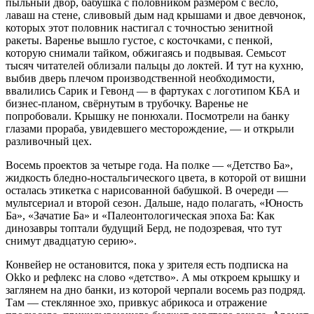
пыльный двор, бабушка с половником размером с весло,
лаваш на стене, сливовый дым над крышами и двое девчонок,
которых этот половник настигал с точностью зенитной
ракеты. Варенье вышло густое, с косточками, с пенкой,
которую снимали тайком, обжигаясь и подвывая. Семьсот
тысяч читателей облизали пальцы до локтей. И тут на кухню,
выбив дверь плечом производственной необходимости,
ввалились Сарик и Гевонд — в фартуках с логотипом КБА и
бизнес-планом, свёрнутым в трубочку. Варенье не
попробовали. Крышку не понюхали. Посмотрели на банку
глазами прораба, увидевшего месторождение, — и открыли
разливочный цех.
Восемь проектов за четыре года. На полке — «Детство Ба»,
жидкость бледно-ностальгического цвета, в которой от вишни
осталась этикетка с нарисованной бабушкой. В очереди —
мультсериал и второй сезон. Дальше, надо полагать, «Юность
Ба», «Зачатие Ба» и «Палеонтологическая эпоха Ба: Как
динозавры топтали будущий Берд, не подозревая, что тут
снимут двадцатую серию».
Конвейер не остановится, пока у зрителя есть подписка на
Okko и рефлекс на слово «детство». А мы откроем крышку и
заглянем на дно банки, из которой черпали восемь раз подряд.
Там — стеклянное эхо, привкус абрикоса и отражение