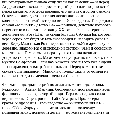
кинотеатральных фильма отщёлкали как семечки — и перед
Андреасянами встал вопрос, который рано или поздно встаёт
перед каждым, кто доел варенье: что делать с пустой банкой?
Ответ оказался достоин гения логистики: если варенье
кончилось — снимай историю вишнёвого дерева. Так родился
сериал «Манюня: Детство Ба» — приквел, действие которого
перенесено в первую половину XX века. Главная героиня —
девятилетняя Роза Шац, та самая будущая бабушка Ба, которая
через сорок лет будет метать сковородки и наводить ужас на
весь Берд. Маленькая Роза переезжает с семьёй в армянскую
деревню, знакомится с двоюродной сестрой Фаей и соседским
мальчишкой Гамлетом, и неразлучная троица начинает
устраивать переполох. Мама мечтает устроиться в школу, папа
мухлюет с аферами. Если вам кажется, что вы это уже видели
— поздравляю, у вас работает память. Перед вами тот же
сюжет оригинальной «Манюни», только шкалу отмотали на
полвека назад и поменяли имена на бирках.
Формат — двадцать серий по двадцать минут, два сезона.
Режиссёр — Арман Марутян, бессменный постановщик всей
франшизы, человек, который видит Берд во сне, как солдат
видит окопы. Сценарист — Гайк Асатрян. Продюсеры —
братья Андреасяны. Производство — кинокомпания КБА
плюс Okko. Формула не изменилась ни на молекулу:
поменяли эпоху, поменяли детей — но конвейерная лента та