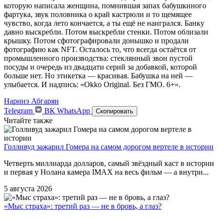
которую написала женщина, помнившая запах бабушкиного
фартука, звук половника о край кастрюли и то щемящее
чувство, когда лето кончается, а ты ещё не наигрался. Банку
давно выскребли. Потом выскребли стенки. Потом облизали
крышку. Потом сфотографировали донышко и продали
фотографию как NFT. Осталось то, что всегда остаётся от
промышленного производства: стеклянный звон пустой
посуды и очередь из двадцати серий за добавкой, которой
больше нет. Но этикетка — красивая. Бабушка на ней —
улыбается. И надпись: «Okko Original. Без ГМО. 6+».
Наринэ Абгарян
Telegram
ВК
WhatsApp
Скопировать
Читайте также
Голливуд зажарил Гомера на самом дорогом вертеле в истории
Четверть миллиарда долларов, самый звёздный каст в истории
и первая у Нолана камера IMAX на весь фильм — а внутри...
5 августа 2026
«Мыс страха»: третий раз — не в бровь, а глаз?