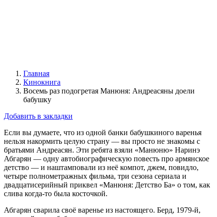
Главная
Кинокнига
Восемь раз подогретая Манюня: Андреасяны доели
бабушку
Добавить в закладки
Если вы думаете, что из одной банки бабушкиного варенья
нельзя накормить целую страну — вы просто не знакомы с
братьями Андреасян. Эти ребята взяли «Манюню» Наринэ
Абгарян — одну автобиографическую повесть про армянское
детство — и наштамповали из неё компот, джем, повидло,
четыре полнометражных фильма, три сезона сериала и
двадцатисерийный приквел «Манюня: Детство Ба» о том, как
слива когда-то была косточкой.
Абгарян сварила своё варенье из настоящего. Берд, 1979-й,