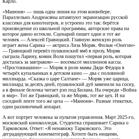
Карло.
«Манюня» — лишь одна линия на этом конвейере.
Параллельно Андреасяны штампуют экранизации русской
классики для кинотеатров, и устроено это так: берётся
произведение из школьной программы, авторские права на
которое давно истекли. Сценарий пишет один и тот же
человек — Алексей Гравицкий. Главную женскую роль
играет жена Сарика — актриса Лиза Моряк. Фильм «Онегин»
— Гравицкий перевёл пушкинский ямб в прозу, Моряк
сыграла Ларину, комик Воля пошутил «первая роль, которая
досталась за завтраком» — восемьсот миллионов кассы.
«Простоквашино» — Моряк в роли мамы Дяди Фёдора в
четырёх купальниках в детском кино — два с половиной
миллиарда. «Сказка о царе Салтане» — Моряк уже царица,
миллиард за десять дней, пушкинский дуб заменили на сосну,
а в финале белочка читает рэп под Билана. На очереди «Война
и мир». Тот же Гравицкий, та же Моряк, тот же цех. И на
соседней ленте того же цеха — «Манюня». Разные этикетки,
один разливочный аппарат.
А вот портрет человека за пультом управления. Март 2025-го,
московский киноколледж. Студентка спрашивает Сарика о
Тарковском. Ответ: «Я ненавижу Тарковского. Это
деградирующий кинематограф. Хотите быть нищими,