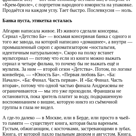
«Крем-брюле», с портретом народного юмориста на упаковке.
Продаётся на каждом углу. Тает быстро. Послевкусия — ноль.
Банка пуста, этикетка осталась
Абгарян написала живое. Из живого сделали консервы.
Сериал «Детство Ба» — восьмая консервная банка с одного и
того же завода, на которой написано «домашнее», а внутри —
промышленный сироп с ароматизатором «ностальгия,
идентичным натуральному». Скоро на полку встанет
мультсериал — потому что если из книги можно выжать
сериал и четыре фильма, то почему бы не выжать ещё и
мультик. За ним — второй сезон «Детства». Потом, по логике
конвейера, — «Юность Ба». «Первая любовь Ба». «Ба:
Начало». «Ба: Финал. Часть первая». И «Ба: Финал. Часть
вторая», потому что одной частью финала Андреасяны не
ограничиваются — мы это уже проходили. Франшиза не
остановится, пока зритель платит за воду, подкрашенную
воспоминанием о вишне, которую никто из съёмочной
группы в глаза не видел.
А где-то далеко — в Москве, или в Берде, или просто в чьей-
то памяти — существует книга, которая была вареньем.
Густым, обжигающим, с косточками, застревающими в зубах.
Книга, от которой пахло пыльным двором и августом. Книга,