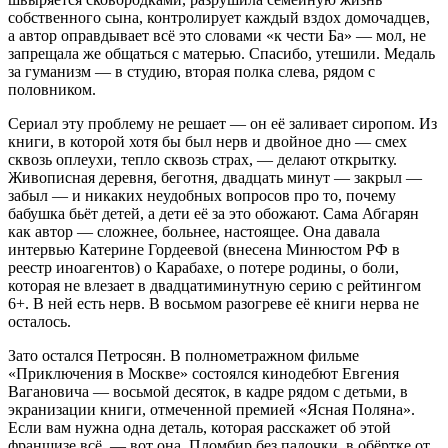
собственного сына, контролирует каждый вздох домочадцев,
а автор оправдывает всё это словами «к чести Ба» — мол, не
запрещала же общаться с матерью. Спасибо, утешили. Медаль
за гуманизм — в студию, вторая полка слева, рядом с
половником.
Сериал эту проблему не решает — он её заливает сиропом. Из
книги, в которой хотя бы был нерв и двойное дно — смех
сквозь оплеухи, тепло сквозь страх, — делают открытку.
Живописная деревня, беготня, двадцать минут — закрыл —
забыл — и никаких неудобных вопросов про то, почему
бабушка бьёт детей, а дети её за это обожают. Сама Абгарян
как автор — сложнее, больнее, настоящее. Она давала
интервью Катерине Гордеевой (внесена Минюстом РФ в
реестр иноагентов) о Карабахе, о потере родины, о боли,
которая не влезает в двадцатиминутную серию с рейтингом
6+. В ней есть нерв. В восьмом разогреве её книги нерва не
осталось.
Зато остался Петросян. В полнометражном фильме
«Приключения в Москве» состоялся кинодебют Евгения
Вагановича — восьмой десяток, в кадре рядом с детьми, в
экранизации книги, отмеченной премией «Ясная Поляна».
Если вам нужна одна деталь, которая расскажет об этой
франшизе всё, — вот она. Пломбир без палочки, в обёртке от