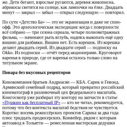
же. Дети бегают, взрослые ругаются, деревня живописна,
абрикосы светятся на солнце, как лампочки на ёлке. Двадцать
минут — закрыл — забыл — открыл следующую — повторил.
По сути «Детство Ба» — это не экранизация и даже не спин-
офф. Это археологическая экспедиция: когда с поверхности
всё собрано — три сезона сериала, четыре полнометражных
фильма, — начинают рыть вглубь, надеясь выкопать ещё одну
вишню для разбавки. Вишни нет. Есть корешок. Из корешка
делают двадцать серий. Из двадцати серий — подписку на
Okko. Из подписки — отчёт перед акционерами. Круговорот
варенья в природе, где от варенья осталось только слово на
титульном экране.
Повара без вкусовых рецепторов
Кинокомпания братьев Андреасян — КБА. Сарик и Гевонд.
Армянский семейный подряд, который превратил российский
кинематограф в разливочный цех федерального масштаба.
Книгосмотр уже разбирал эту контору на запчасти в статье
«Пушкин как бесплатный IP»
— кто не читал, рекомендуется,
потому что без контекста масштаб бедствия не чувствуется.
Коротко: восемь режиссёрских проектов Сарика за два года
плюс тридцать продюсерских. Конвейер, рядом с которым
автозавод в Тольятти — ремесленная мастерская дедушки