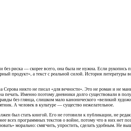
ли без риска — скорее всего, она была не нужна. Если рукопись
урный продукт», а текст с реальной силой. История литературы 
 Серова никто не писал «для вечности». Это не роман и не ман
а на печать. Именно поэтому дневники долго существовали в по
авды без глянца, слишком мало канонического «великий художн
ятник. А человек в культуре — существо нежелательное.
жен был стать книгой. Его не готовили к публикации, не реда
нее всех программных текстов о войне, потому что в них нет по
ровать» морально: смягчить, упростить, сделать удобным. Не вы