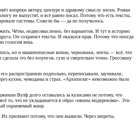
вёт вопреки автору, цензуре и здравому смыслу эпохи. Роман
нигу не выпустят, и всё равно писал. Потому что есть тексты,
 провале системы. Сожгли бы — да не получилось.
ть. Чётко, недвусмысленно, без вариантов. И тут в историю
руга. Он сохранил тексты. И оказался прав. Потому что иногда
ли голосом века.
опись, но и машинописные копии, черновики, ленты — всё, что
сделала это без лозунгов, сухо и смертельно точно. Гроссману
 его распространяли подпольно, переписывали, заучивали,
через кухни, чемоданы и страх. «Архипелаг» невозможно было
жинии Вулф долго оставались за кулисами не потому, что
всё то, что не укладывается в образ «иконы модернизма». Эти
мый охраняемый жанр.
. Их признают потому, что они выжили. Через запреты,