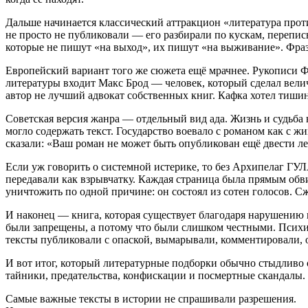
Дальше начинается классический аттракцион «литература проти
не просто не публиковали — его разбирали по кускам, переписыв
которые не пишут «на выход», их пишут «на выживание». Фраза
Европейский вариант того же сюжета ещё мрачнее. Рукописи Ф
литературы входит Макс Брод — человек, который сделал велич
автор не лучший адвокат собственных книг. Кафка хотел тишин
Советская версия жанра — отдельный вид ада. Жизнь и судьба 
могло содержать текст. Государство воевало с романом как с ж
сказали: «Ваш роман не может быть опубликован ещё двести л
Если уж говорить о системной истерике, то без Архипелаг ГУЛ
передавали как взрывчатку. Каждая страница была прямым обви
уничтожить по одной причине: он состоял из сотен голосов. Сж
И наконец — книга, которая существует благодаря нарушению 
были запрещены, а потому что были слишком честными. Психиче
тексты публиковали с опаской, вымарывали, комментировали,
И вот итог, который литературные подборки обычно стыдливо о
тайники, предательства, конфискации и посмертные скандалы. 
Самые важные тексты в истории не спрашивали разрешения.