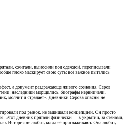
 прятали, сжигали, выносили под одеждой, переписывали
вообще плохо маскирует свою суть: всё важное пытались
ифест, а документ раздражающе живого сознания. Серов
лутени: наследники морщились, биографы нервничали,
ик, молчит и страдает». Дневники Серова опасны не
ктировали под рынок, не защищали концепцией. Он просто
зы. Этот дневник прятали физически — в укрытии, за стенами,
шло. История не любит, когда её приглаживают. Она любит,