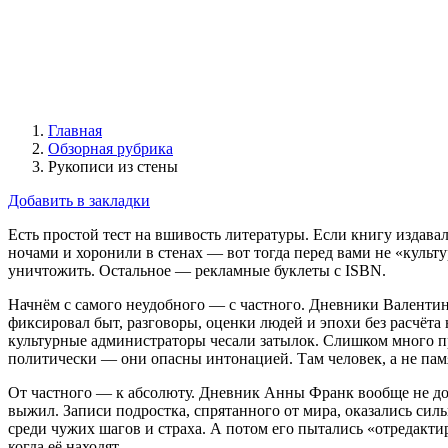
Главная
Обзорная рубрика
Рукописи из стены
Добавить в закладки
Есть простой тест на вшивость литературы. Если книгу издава
ночами и хоронили в стенах — вот тогда перед вами не «культ
уничтожить. Остальное — рекламные буклеты с ISBN.
Начнём с самого неудобного — с частного. Дневники Валентина
фиксировал быт, разговоры, оценки людей и эпохи без расчёт
культурные администраторы чесали затылок. Слишком много пр
политически — они опасны интонацией. Там человек, а не пам
От частного — к абсолюту. Дневник Анны Франк вообще не дол
выжил. Записи подростка, спрятанного от мира, оказались силь
среди чужих шагов и страха. А потом его пытались «отредакти
когда её находят.