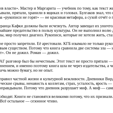
в власти». Мастер и Маргарита — учебник по тому, как текст жи
али, прятали, хранили в ящиках и головах. Булгаков знал, что к
 «рукописи не горят» — не красивая метафора, а сухой отчёт о
ранца Кафки должны были исчезнуть. Автор завещал их уничтожи
айшее предательство в пользу культуры. Он не выполнил волю д
ы, мир получил диагноз. Рукописи, которые не хотели жить, ста
не просто запретили. Её арестовали. КГБ изымало не только рук
ивым существом. Потому что книга сравнила две системы зла — и 
ет». Он не дожил. Роман — дожил.
АГ разговор был бы нечестным. Этот текст не просто прятали —
нением, и именно поэтому книга шла не через издательства, а 
ечь можно бумагу, но не опыт.
правил частной жизни и культурной вежливости. Дневники Вирд
ские срывы, ненависть к коллегам, страх, усталость, ярость — 
 оправдывали. Потому что дневник разрушает миф. А миф — са
бходят. Книги не становятся великими потому, что их признали
Всё остальное — сезонное чтиво.