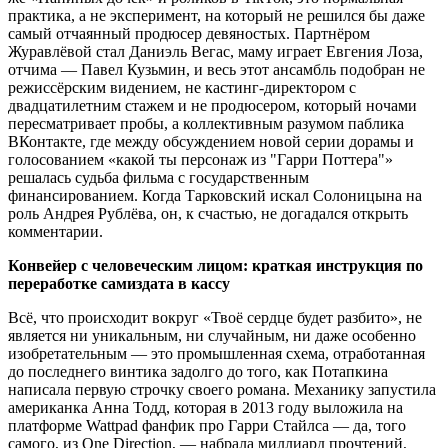
практика, а не эксперимент, на который не решился бы даже
самый отчаянный продюсер девяностых. Партнёром
Журавлёвой стал Даниэль Вегас, маму играет Евгения Лоза,
отчима — Павел Кузьмин, и весь этот ансамбль подобран не
режиссёрским видением, не кастинг-директором с
двадцатилетним стажем и не продюсером, который ночами
пересматривает пробы, а коллективным разумом паблика
ВКонтакте, где между обсуждением новой серии дорамы и
голосованием «какой ты персонаж из "Гарри Поттера"»
решалась судьба фильма с государственным
финансированием. Когда Тарковский искал Солоницына на
роль Андрея Рублёва, он, к счастью, не догадался открыть
комментарии.
Конвейер с человеческим лицом: краткая инструкция по
переработке самиздата в кассу
Всё, что происходит вокруг «Твоё сердце будет разбито», не
является ни уникальным, ни случайным, ни даже особенно
изобретательным — это промышленная схема, отработанная
до последнего винтика задолго до того, как Потапкина
написала первую строчку своего романа. Механику запустила
американка Анна Тодд, которая в 2013 году выложила на
платформе Wattpad фанфик про Гарри Стайлса — да, того
самого, из One Direction, — набрала миллиард прочтений,