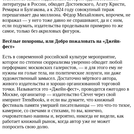
литературы в России, обходит Достоевского, Агату Кристи,
Ремарка и Булгакова, а к 2024 году совокупный тираж
перешагивает два миллиона. Фёдор Михайлович, впрочем, не
возражал — у него тоже давно не спрашивают, да и с ним,
если подумать, издательства проделывали примерно то же
самое, только без акриловых фигурок.
Весёлые похороны, или Добро пожаловать на «Джейн-
фест»
Есть в современной российской культуре мероприятие,
которое по степени сюрреализма уверенно обходит любой
перформанс московских галеристов, — и для этого ему не
нужны ни голые тела, ни политические лозунги, ни даже
художественный замысел. Достаточно мёртвого автора,
живого издательства и хорошо организованной торговой
точки. Называется это «Джейн-фест», проводится ежегодно в
Москве, организатор — издательство Clever через свой
импринт Trendbooks, и если вы думаете, что книжный
фестиваль памяти умершей писательницы — это что-то тихое,
камерное, со свечами и стихами, то вы, конечно,
очаровательно наивны и, вероятно, никогда не видели, как
работает книжный рынок, когда автор уже не может
попросить свою долю.