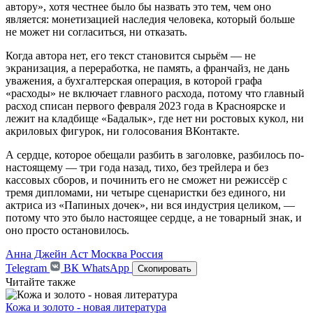
автору», хотя честнее было бы назвать это тем, чем оно
является: монетизацией наследия человека, который больше
не может ни согласиться, ни отказать.
Когда автора нет, его текст становится сырьём — не
экранизация, а переработка, не память, а франчайз, не дань
уважения, а бухгалтерская операция, в которой графа
«расходы» не включает главного расхода, потому что главный
расход списан первого февраля 2023 года в Красноярске и
лежит на кладбище «Бадалык», где нет ни ростовых кукол, ни
акриловых фигурок, ни голосования ВКонтакте.
А сердце, которое обещали разбить в заголовке, разбилось по-
настоящему — три года назад, тихо, без трейлера и без
кассовых сборов, и починить его не сможет ни режиссёр с
тремя дипломами, ни четыре сценаристки без единого, ни
актриса из «Папиных дочек», ни вся индустрия целиком, —
потому что это было настоящее сердце, а не товарный знак, и
оно просто остановилось.
Анна Джейн
Аст
Москва
Россия
Telegram
ВК
WhatsApp
Скопировать
Читайте также
Кожа и золото - новая литература