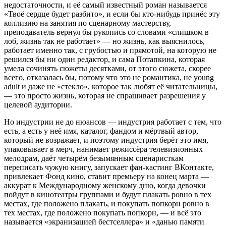
недостаточности, и её самый известный роман называется
«Твоё сердце будет разбито», и если бы кто-нибудь принёс эту
коллизию на занятия по сценарному мастерству,
преподаватель вернул бы рукопись со словами «слишком в
лоб, жизнь так не работает» — но жизнь, как выяснилось,
работает именно так, с грубостью и прямотой, на которую не
решился бы ни один редактор, и сама Потапкина, которая
умела сочинять сюжеты десятками, от этого сюжета, скорее
всего, отказалась бы, потому что это не романтика, не young
adult и даже не «стекло», которое так любят её читательницы,
— это просто жизнь, которая не спрашивает разрешения у
целевой аудитории.
Но индустрии не до нюансов — индустрия работает с тем, что
есть, а есть у неё имя, каталог, фандом и мёртвый автор,
который не возражает, и поэтому индустрия берёт это имя,
упаковывает в мерч, нанимает режиссёра телевизионных
мелодрам, даёт четырём безымянным сценаристкам
переписать чужую книгу, запускает фан-кастинг ВКонтакте,
привлекает Фонд кино, ставит премьеру на конец марта —
аккурат к Международному женскому дню, когда девочки
пойдут в кинотеатры группами и будут плакать ровно в тех
местах, где положено плакать, и покупать попкорн ровно в
тех местах, где положено покупать попкорн, — и всё это
называется «экранизацией бестселлера» и «данью памяти