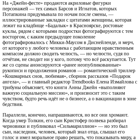
На «Джейн-фесте» продаются акриловые фигурки
персонажей — тех самых Барсов и Игнатов, которых
Потапкина придумывала по ночам после смены, —
иллюстрированные закладки с цитатами женщины, которая
лежит на кладбище «Бадалык» в Красноярске, ростовые
куклы, рядом с которыми подростки фотографируются с тем
восторгом, с каким предыдущее поколение
фотографировалось с Микки-Маусом в Диснейленде, и мерч,
от которого у любого человека с работающим нравственным
компасом должно сводить челюсть, — но челюсти, судя по
отчётам, не сводит ни у кого, потому что всё раскупается. Тут
же со сцены анонсируются «ранее неопубликованные»
рукописи и продолжения романов — романтический триллер
«Кошмарных снов, любимая», сборник рассказов «Подарок
ангела», — и главный редактор Trendbooks Елена Измайлова с
трибуны объясняет, что книги Анны Джейн «выполняют
важную социальную миссию», и произносит это с таким
чувством, будто речь идёт не о бизнесе, а о вакцинации в зоне
бедствия.
Параллели, конечно, напрашиваются, но все они хромают.
Когда умер Толкин, его сын Кристофер полвека разбирал
черновики и публиковал «Сильмариллион» — но это был
сын, наследник, человек, который знал отца, слышал его
голос и имел моральное право решать, что показывать миру, а