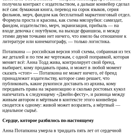
получила контракт с издательством, а дальше конвейер сделал
всё сам: бумажная книга, перевод на сорок языков, серия
фильмов, мерч, фандом как бесплатный маркетинговый отдел.
Формула проста и красива, как схема мясорубки: самиздат,
фандом, издательство, мерч, экранизация, прибыль — на
входе девочка с ноутбуком, на выходе франшиза, и между
этими двумя точками нет ничего, что имело бы отношение к
литературе или кинематографу, — только логистика.
Потапкина — российская версия этой схемы, собранная из тех
же деталей и по тем же чертежам, с одной поправкой, которая
меняет всё: Анна Тодд жива, контролирует свой бренд,
выбирает, кому продавать права, и может в любой момент
сказать «стоп» — Потапкина не может ничего, её бренд
принадлежит издательству, которое само решает, что
публиковать, какие рукописи доставать из архива, кому
передавать права на экранизацию и сколько ростовых кукол
напечатать к следующему «Джейн-фесту», и разница между
живым автором и мёртвым в контексте этого конвейера
сводится к одному: живой может возразить, а мёртвый —
идеальное сырьё.
Сердце, которое разбилось по-настоящему
Анна Потапкина умерла в тридцать пять лет от сердечной