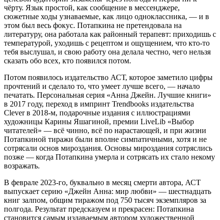
чёрту. Язык простой, как сообщение в мессенджере,
сюжетные ходы узнаваемые, как лицо одноклассника, — и в
этом был весь фокус. Потапкина не претендовала на
литературу, она работала как районный терапевт: приходишь с
температурой, уходишь с рецептом и ощущением, что кто-то
тебя выслушал, и свою работу она делала честно, чего нельзя
сказать обо всех, кто появился потом.
Потом появилось издательство АСТ, которое заметило цифры
прочтений и сделало то, что умеет лучше всего, — начало
печатать. Персональная серия «Анна Джейн. Лучшие книги»
в 2017 году, переход в импринт Trendbooks издательства
Clever в 2018-м, подарочные издания с иллюстрациями
художницы Карины Яшагиной, премии LiveLib «Выбор
читателей» — всё чинно, всё по нарастающей, и при жизни
Потапкиной тиражи были вполне симпатичными, хотя и не
сотрясали основ мироздания. Основы мироздания сотряслись
позже — когда Потапкина умерла и сотрясать их стало некому
возражать.
В феврале 2023-го, буквально в месяц смерти автора, АСТ
выпускает серию «Джейн Анна: мир любви» — шестнадцать
книг залпом, общим тиражом под 750 тысяч экземпляров за
полгода. Результат предсказуем и прекрасен: Потапкина
становится самым издаваемым автором художественной