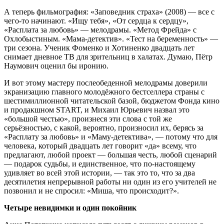
А теперь фильмография: «Заповедник страха» (2008) — все с
чего-то начинают. «Ищу тебя», «От сердца к сердцу»,
«Расплата за любовь» — мелодрамы. «Метод Фрейда» с
Охлобыстиным. «Мама-детектив». «Тест на беременность» —
три сезона. Ученик Фоменко и Хотиненко двадцать лет
снимает дневное ТВ для зрительниц в халатах. Думаю, Пётр
Наумович оценил бы иронию.
И вот этому мастеру послеобеденной мелодрамы доверили
экранизацию главного молодёжного бестселлера страны с
шестимиллионной читательской базой, бюджетом Фонда кино
и продакшном START, и Михаил Юрьевич назвал это
«большой честью», произнеся эти слова с той же
серьёзностью, с какой, вероятно, произносил их, берясь за
«Расплату за любовь» и «Маму-детектива», — потому что для
человека, который двадцать лет говорит «да» всему, что
предлагают, любой проект — большая честь, любой сценарий
— подарок судьбы, и единственное, что по-настоящему
удивляет во всей этой истории, — так это то, что за два
десятилетия непрерывной работы ни один из его учителей не
позвонил и не спросил: «Миша, что происходит?».
Четыре невидимки и один покойник