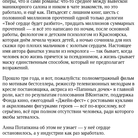
оперы, что и сами романы: что-то среднее между вывеской
маникюрного салона и ником в чате знакомств, но это
работало, и ещё как. Пятьдесят с лишним книг, шесть с
половиной миллионов прочтений одной только дилогии
«Твоё сердце будет разбито», тридцать миллионов суммарных
прочтений — и всё это написано по ночам, после основной
работы, филологом и детским психологом из Красноярска,
которая днём лечила чужих детей, а ночью сочиняла для них
сказки про плохих мальчиков с золотым сердцем. Настоящее
имя автора фанатки узнали из некролога — так бывает, когда
человек всю жизнь прячется за псевдонимом, а жизнь срывает
маску единственным способом, который не предполагает
возражений.
Прошло три года, и вот, пожалуйста: полнометражный фильм
по мотивам бестселлера, режиссёр телевизионных мелодрам в
кресле постановщика, актриса из «Папиных дочек» в главной
роли, каст по результатам голосования ВКонтакте, поддержка
Фонда кино, ежегодный «Джейн-фест» с ростовыми куклами
и акриловыми фигурками героев — всё по-взрослому, всё
серьёзно, всё при полном отсутствии человека, ради которого
якобы затевалось.
Анна Потапкина об этом не узнает — у неё сердце
остановилось, а у индустрии как раз заработало.