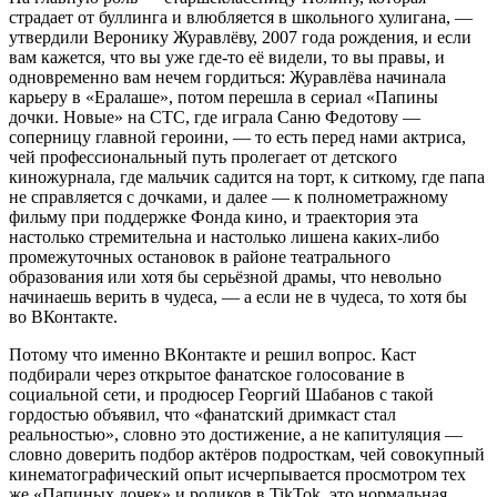
страдает от буллинга и влюбляется в школьного хулигана, —
утвердили Веронику Журавлёву, 2007 года рождения, и если
вам кажется, что вы уже где-то её видели, то вы правы, и
одновременно вам нечем гордиться: Журавлёва начинала
карьеру в «Ералаше», потом перешла в сериал «Папины
дочки. Новые» на СТС, где играла Саню Федотову —
соперницу главной героини, — то есть перед нами актриса,
чей профессиональный путь пролегает от детского
киножурнала, где мальчик садится на торт, к ситкому, где папа
не справляется с дочками, и далее — к полнометражному
фильму при поддержке Фонда кино, и траектория эта
настолько стремительна и настолько лишена каких-либо
промежуточных остановок в районе театрального
образования или хотя бы серьёзной драмы, что невольно
начинаешь верить в чудеса, — а если не в чудеса, то хотя бы
во ВКонтакте.
Потому что именно ВКонтакте и решил вопрос. Каст
подбирали через открытое фанатское голосование в
социальной сети, и продюсер Георгий Шабанов с такой
гордостью объявил, что «фанатский дримкаст стал
реальностью», словно это достижение, а не капитуляция —
словно доверить подбор актёров подросткам, чей совокупный
кинематографический опыт исчерпывается просмотром тех
же «Папиных дочек» и роликов в TikTok, это нормальная