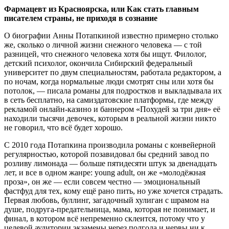
Фармацевт из Красноярска, или Как стать главным
писателем страны, не приходя в сознание
О биографии Анны Потапкиной известно примерно столько
же, сколько о личной жизни снежного человека — с той
разницей, что снежного человека хотя бы ищут. Филолог,
детский психолог, окончила Сибирский федеральный
университет по двум специальностям, работала редактором, а
по ночам, когда нормальные люди смотрят сны или хотя бы
потолок, — писала романы для подростков и выкладывала их
в сеть бесплатно, на самиздатовские платформы, где между
рекламой онлайн-казино и баннером «Похудей за три дня» её
находили тысячи девочек, которым в реальной жизни никто
не говорил, что всё будет хорошо.
С 2010 года Потапкина производила романы с конвейерной
регулярностью, которой позавидовал бы средний завод по
розливу лимонада — больше пятидесяти штук за двенадцать
лет, и все в одном жанре: young adult, он же «молодёжная
проза», он же — если совсем честно — эмоциональный
фастфуд для тех, кому ещё рано пить, но уже хочется страдать.
Первая любовь, буллинг, загадочный хулиган с шрамом на
душе, подруга-предательница, мама, которая не понимает, и
финал, в котором всё непременно склеится, потому что у
целевой аудитории экзамены через полгода и нервы ни к