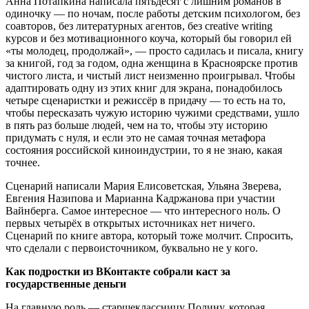
Анна Потапкина написала пятьдесят с лишним романов в
одиночку — по ночам, после работы детским психологом, без
соавторов, без литературных агентов, без creative writing
курсов и без мотивационного коуча, который бы говорил ей
«ты молодец, продолжай», — просто садилась и писала, книгу
за книгой, год за годом, одна женщина в Красноярске против
чистого листа, и чистый лист неизменно проигрывал. Чтобы
адаптировать одну из этих книг для экрана, понадобилось
четыре сценаристки и режиссёр в придачу — то есть на то,
чтобы пересказать чужую историю чужими средствами, ушло
в пять раз больше людей, чем на то, чтобы эту историю
придумать с нуля, и если это не самая точная метафора
состояния российской киноиндустрии, то я не знаю, какая
точнее.
Сценарий написали Мария Елисоветская, Ульяна Зверева,
Евгения Назипова и Марианна Кадржанова при участии
Вайнберга. Самое интересное — что интересного ноль. О
первых четырёх в открытых источниках нет ничего.
Сценарий по книге автора, который тоже молчит. Спросить,
что сделали с первоисточником, буквально не у кого.
Как подростки из ВКонтакте собрали каст за
государственные деньги
На главную роль — старшеклассницу Полину, которая