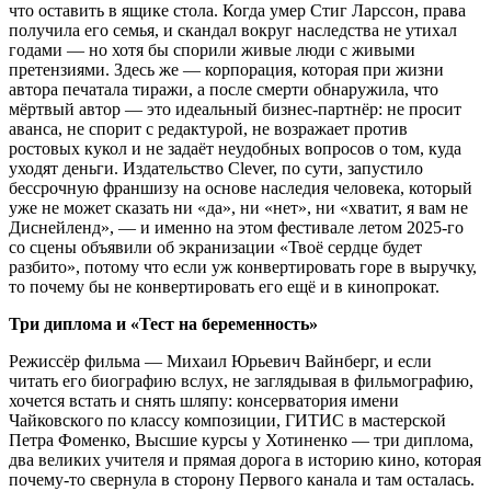
что оставить в ящике стола. Когда умер Стиг Ларссон, права
получила его семья, и скандал вокруг наследства не утихал
годами — но хотя бы спорили живые люди с живыми
претензиями. Здесь же — корпорация, которая при жизни
автора печатала тиражи, а после смерти обнаружила, что
мёртвый автор — это идеальный бизнес-партнёр: не просит
аванса, не спорит с редактурой, не возражает против
ростовых кукол и не задаёт неудобных вопросов о том, куда
уходят деньги. Издательство Clever, по сути, запустило
бессрочную франшизу на основе наследия человека, который
уже не может сказать ни «да», ни «нет», ни «хватит, я вам не
Диснейленд», — и именно на этом фестивале летом 2025-го
со сцены объявили об экранизации «Твоё сердце будет
разбито», потому что если уж конвертировать горе в выручку,
то почему бы не конвертировать его ещё и в кинопрокат.
Три диплома и «Тест на беременность»
Режиссёр фильма — Михаил Юрьевич Вайнберг, и если
читать его биографию вслух, не заглядывая в фильмографию,
хочется встать и снять шляпу: консерватория имени
Чайковского по классу композиции, ГИТИС в мастерской
Петра Фоменко, Высшие курсы у Хотиненко — три диплома,
два великих учителя и прямая дорога в историю кино, которая
почему-то свернула в сторону Первого канала и там осталась.