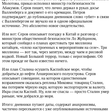
Молотова, приказ исполнил министр госбезопасности
Абакумов. Серов пишет, что лично держал в руках досье
Валленберга и документ о его кремации. Петров
подтверждает: до публикации дневников слово «убит» в связи
с Валленбергом не звучало ни в одном официальном
источнике. Это абсолютно новое свидетельство.
Или вот: Серов описывает поездку в Китай и разговор с
министром общественной безопасности Ло Жуйцином,
который сообщил о планах арестовать три миллиона
китайцев, «плохо настроенных к мероприятиям на селе». Три
миллиона — вот так, через запятую, между чаем и рисовой
водкой. Новый Большой террор, только с иероглифами. Об
этом прежде не было известно ничего.
Или план Сталина осушить Каспийское море, чтобы
добраться до нефти Апшеронского полуострова. Серов
описывает совещание, на котором единственным
возражением оказалась реплика Микояна: товарищ Сталин,
мы потеряем чёрную икру, которую экспортируем за валюту.
Икра спасла Каспий. Ну, или не спасла — просто Сталин умер
раньше, чем добрался до моря.
Итого: дневники путают даты, содержат анахронизмы,
частично пересекаются с уже опубликованными источниками