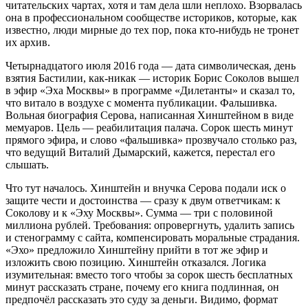
читательских чартах, хотя и там дела шли неплохо. Взорвалась
она в профессиональном сообществе историков, которые, как
известно, люди мирные до тех пор, пока кто-нибудь не тронет
их архив.
Четырнадцатого июля 2016 года — дата символическая, день
взятия Бастилии, как-никак — историк Борис Соколов вышел
в эфир «Эха Москвы» в программе «Дилетанты» и сказал то,
что витало в воздухе с момента публикации. Фальшивка.
Вольная биография Серова, написанная Хинштейном в виде
мемуаров. Цель — реабилитация палача. Сорок шесть минут
прямого эфира, и слово «фальшивка» прозвучало столько раз,
что ведущий Виталий Дымарский, кажется, перестал его
слышать.
Что тут началось. Хинштейн и внучка Серова подали иск о
защите чести и достоинства — сразу к двум ответчикам: к
Соколову и к «Эху Москвы». Сумма — три с половиной
миллиона рублей. Требования: опровергнуть, удалить запись
и стенограмму с сайта, компенсировать моральные страдания.
«Эхо» предложило Хинштейну прийти в тот же эфир и
изложить свою позицию. Хинштейн отказался. Логика
изумительная: вместо того чтобы за сорок шесть бесплатных
минут рассказать стране, почему его книга подлинная, он
предпочёл рассказать это суду за деньги. Видимо, формат