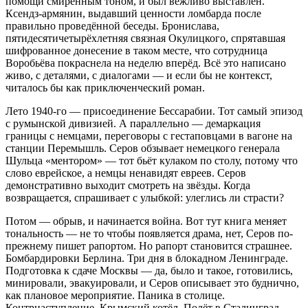
помощи смиренным тоном, и был вежливо выставлен.
Ксендз-армянин, выдавший ценности ломбарда после
правильно проведённой беседы. Бронислава,
пятидесятичетырёхлетняя связная Окулицкого, спрятавшая
шифрованное донесение в таком месте, что сотрудница
Воробьёва покраснела на неделю вперёд. Всё это написано
живо, с деталями, с диалогами — и если бы не контекст,
читалось бы как приключенческий роман.
Лето 1940-го — присоединение Бессарабии. Тот самый эпизод
с румынской дивизией. А параллельно — демаркация
границы с немцами, переговоры с гестаповцами в вагоне на
станции Перемышль. Серов обзывает немецкого генерала
Шульца «ментором» — тот бьёт кулаком по столу, потому что
слово еврейское, а немцы ненавидят евреев. Серов
демонстративно выходит смотреть на звёзды. Когда
возвращается, спрашивает с улыбкой: улеглись ли страсти?
Потом — обрыв, и начинается война. Вот тут книга меняет
тональность — не то чтобы появляется драма, нет, Серов по-
прежнему пишет рапортом. Но рапорт становится страшнее.
Бомбардировки Берлина. Три дня в блокадном Ленинграде.
Подготовка к сдаче Москвы — да, было и такое, готовились,
минировали, эвакуировали, и Серов описывает это буднично,
как плановое мероприятие. Паника в столице.
Контрнаступление. Крымский котёл. Полёт в Сталинград.