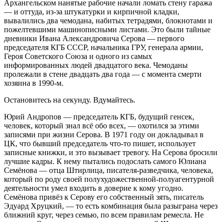
Архангельском нанятые рабочие начали ломать стену гаража
— и оттуда, из-за штукатурки и кирпичной кладки,
вывалились два чемодана, набитых тетрадями, блокнотами и
пожелтевшими машинописными листами. Это были тайные
дневники Ивана Александровича Серова — первого
председателя КГБ СССР, начальника ГРУ, генерала армии,
Героя Советского Союза и одного из самых
информированных людей двадцатого века. Чемоданы
пролежали в стене двадцать два года — с момента смерти
хозяина в 1990-м.
Остановитесь на секунду. Вдумайтесь.
Юрий Андропов — председатель КГБ, будущий генсек,
человек, который знал всё обо всех, — охотился за этими
записями при жизни Серова. В 1971 году он докладывал в
ЦК, что бывший председатель что-то пишет, использует
записные книжки, и это вызывает тревогу. На Серова бросили
лучшие кадры. К нему пытались подослать самого Юлиана
Семёнова — отца Штирлица, писателя-разведчика, человека,
который по роду своей полухудожественной-полуагентурной
деятельности умел входить в доверие к кому угодно.
Семёнова привёз к Серову его собственный зять, писатель
Эдуард Хруцкий, — то есть комбинация была разыграна через
ближний круг, через семью, по всем правилам ремесла. Не