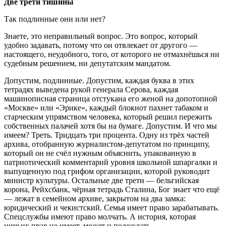
Две трети тишины
Так подлинные они или нет?
Знаете, это неправильный вопрос. Это вопрос, который
удобно задавать, потому что он отвлекает от другого —
настоящего, неудобного, того, от которого не отмахнёшься ни
судебным решением, ни депутатским мандатом.
Допустим, подлинные. Допустим, каждая буква в этих
тетрадях выведена рукой генерала Серова, каждая
машинописная страница отстукана его женой на допотопной
«Москве» или «Эрике», каждый блокнот пахнет табаком и
старческим упрямством человека, который решил пережить
собственных палачей хотя бы на бумаге. Допустим. И что мы
имеем? Треть. Тридцать три процента. Одну из трёх частей
архива, отобранную журналистом-депутатом по принципу,
который он не счёл нужным объяснить, упакованную в
патриотический комментарий уровня школьной шпаргалки и
выпущенную под грифом организации, которой руководит
министр культуры. Остальные две трети — бельгийская
корона, Рейхсбанк, чёрная тетрадь Сталина, Бог знает что ещё
— лежат в семейном архиве, закрытом на два замка:
юридический и чекистский. Семья имеет право зарабатывать.
Спецслужбы имеют право молчать. А история, которая
ничьих прав не имеет, может и подождать.