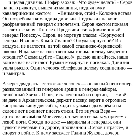
— и целая дивизия. Шофёр заохал: «Что будем делать?» Серов
на него рявкнул, вышел из машины, поднял руку
кавалерийским жестом — «Внимание, стой!» Колонна встала.
Он потребовал командира дивизии. Подскакал на коне
расфранченный генерал с эполетами. Серов жестом показал
— слезть с коня. Тот слез. Представился: «Дивизионный
генерал Попеску». Серов, не моргнув глазом: «Корпусной
генерал Иванов». Какой Иванов? Откуда корпусной? Из
воздуха, из наглости, из той самой сталинско-бериевской
школы. И дальше начальственным тоном: почему медленно
отходите? Скомандуйте «Садись!», рысью двигайтесь, наши
войска вас настигают. Румын козырнул и поскакал. Дивизия
ушла рысью. Один человек сблефовал целому соединению —
и выиграл.
А через двадцать лет этот же человек — опальный пенсионер,
разжалованный из генералов армии в генерал-майоры,
лишённый Звезды Героя, исключённый из партии, — живёт
на даче в Архангельском, держит пасеку, варит в огромных
кастрюлях кашу для собак, ходит к ульям с дымарём и на
склоне лет начинает писать стихи. Его внучка Вера —
артистка ансамбля Моисеева, он научил её вальсу, причём с
левой ноги. Соседи по даче — маршалы и генералы, они
гуляют вечерами по дороге, прозванной «Серов-штрассе», и
спорят о войне. К нему заезжает Галина Жукова, дочери