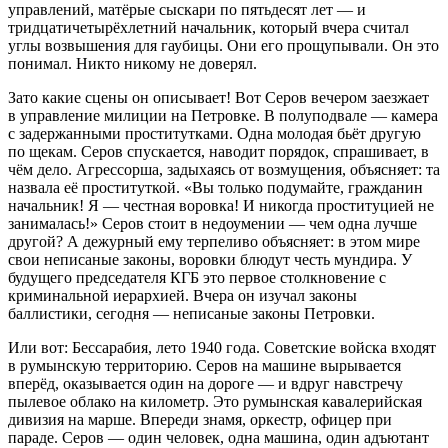
управлений, матёрые сыскари по пятьдесят лет — и
тридцатичетырёхлетний начальник, который вчера считал
углы возвышения для гаубицы. Они его прощупывали. Он это
понимал. Никто никому не доверял.
Зато какие сцены он описывает! Вот Серов вечером заезжает
в управление милиции на Петровке. В полуподвале — камера
с задержанными проститутками. Одна молодая бьёт другую
по щекам. Серов спускается, наводит порядок, спрашивает, в
чём дело. Агрессорша, задыхаясь от возмущения, объясняет: та
назвала её проституткой. «Вы только подумайте, гражданин
начальник! Я — честная воровка! И никогда проституцией не
занималась!» Серов стоит в недоумении — чем одна лучше
другой? А дежурный ему терпеливо объясняет: в этом мире
свои неписаные законы, воровки блюдут честь мундира. У
будущего председателя КГБ это первое столкновение с
криминальной иерархией. Вчера он изучал законы
баллистики, сегодня — неписаные законы Петровки.
Или вот: Бессарабия, лето 1940 года. Советские войска входят
в румынскую территорию. Серов на машине вырывается
вперёд, оказывается один на дороге — и вдруг навстречу
пылевое облако на километр. Это румынская кавалерийская
дивизия на марше. Впереди знамя, оркестр, офицер при
параде. Серов — один человек, одна машина, один адъютант