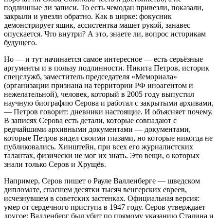
подлинные ли записи. То есть чемодан привезли, показали,
закрыли и увезли обратно. Как в цирке: фокусник
демонстрирует ящик, ассистентка машет рукой, занавес
опускается. Что внутри? А это, знаете ли, вопрос историкам
будущего.
Но — и тут начинается самое интересное — есть серьёзные
аргументы и в пользу подлинности. Никита Петров, историк
спецслужб, заместитель председателя «Мемориала»
(организации признана на территории РФ иноагентом и
нежелательной), человек, который в 2005 году выпустил
научную биографию Серова и работал с закрытыми архивами,
— Петров говорит: дневники настоящие. И объясняет почему.
В записях Серова есть детали, которые совпадают с
редчайшими архивными документами — документами,
которые Петров видел своими глазами, но которые никогда не
публиковались. Хинштейн, при всех его журналистских
талантах, физически не мог их знать. Это вещи, о которых
знали только Серов и Хрущёв.
Например, Серов пишет о Рауле Валленберге — шведском
дипломате, спасшем десятки тысяч венгерских евреев,
исчезнувшем в советских застенках. Официальная версия:
умер от сердечного приступа в 1947 году. Серов утверждает
другое: Валленберг был убит по прямому указанию Сталина и