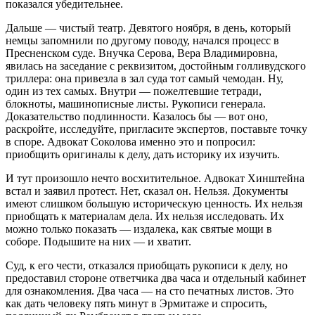
показался убедительнее.
Дальше — чистый театр. Девятого ноября, в день, который
немцы запомнили по другому поводу, начался процесс в
Пресненском суде. Внучка Серова, Вера Владимировна,
явилась на заседание с реквизитом, достойным голливудского
триллера: она привезла в зал суда тот самый чемодан. Ну,
один из тех самых. Внутри — пожелтевшие тетради,
блокноты, машинописные листы. Рукописи генерала.
Доказательство подлинности. Казалось бы — вот оно,
раскройте, исследуйте, пригласите экспертов, поставьте точку
в споре. Адвокат Соколова именно это и попросил:
приобщить оригиналы к делу, дать историку их изучить.
И тут произошло нечто восхитительное. Адвокат Хинштейна
встал и заявил протест. Нет, сказал он. Нельзя. Документы
имеют слишком большую историческую ценность. Их нельзя
приобщать к материалам дела. Их нельзя исследовать. Их
можно только показать — издалека, как святые мощи в
соборе. Подышите на них — и хватит.
Суд, к его чести, отказался приобщать рукописи к делу, но
предоставил стороне ответчика два часа и отдельный кабинет
для ознакомления. Два часа — на сто печатных листов. Это
как дать человеку пять минут в Эрмитаже и спросить,