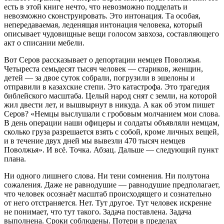
есть в этой книге нечто, что невозможно подделать и
невозможно сконструировать. Это интонация. Та особая,
непередаваемая, леденящая интонация человека, который
описывает чудовищные вещи голосом завхоза, составляющего
акт о списании мебели.
Вот Серов рассказывает о депортации немцев Поволжья.
Четыреста семьдесят тысяч человек — стариков, женщин,
детей — за двое суток собрали, погрузили в эшелоны и
отправили в казахские степи. Это катастрофа. Это трагедия
библейского масштаба. Целый народ снят с земли, на которой
жил двести лет, и вышвырнут в никуда. А как об этом пишет
Серов? «Немцы выслушали с гробовым молчанием мои слова.
В день операции наши офицеры и солдаты объявляли немцам,
сколько груза разрешается взять с собой, кроме личных вещей,
и в течение двух дней мы вывезли 470 тысяч немцев
Поволжья». И всё. Точка. Абзац. Дальше — следующий пункт
плана.
Ни одного лишнего слова. Ни тени сомнения. Ни полутона
сожаления. Даже не равнодушие — равнодушие предполагает,
что человек осознаёт масштаб происходящего и сознательно
от него отстраняется. Нет. Тут другое. Тут человек искренне
не понимает, что тут такого. Задача поставлена. Задача
выполнена. Сроки соблюдены. Потери в пределах