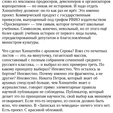
слово из лексикона продюсеров, девелоперов и организаторов
корпоративов — но никак не историков. И надо отдать
Хинштейну должное: он-то как раз не врёт. Это именно
проект. Коммерческий продукт с государственным
привкусом, выпущенный под грифом РВИО издательством
«Просвещение» — тем самым, которое печатает школьные
учебники. Символизм, конечно, невольный, но от этого ещё
более едкий: учебник истории от первого лица палача,
отредактированный депутатом и благословлённый
министром культуры.
Что сделал Хинштейн с архивом Серова? Взял сто печатных
листов — это, на минуточку, гигантский массив,
сопоставимый с полным собранием сочинений среднего
русского классика, — и выбрал из них примерно треть. По
какому принципу выбирал? Неизвестно. Что осталось за
бортом? Неизвестно. Почему именно эти фрагменты, а не
другие? Неизвестно. Никита Петров, который знает об
архивах спецслужб больше, чем Хинштейн знает о
журналистике, говорит прямо: элементарные правила
научной публикации не соблюдены. Публикатор, который
делает это по принципам научности, свой выбор как минимум
оговаривает. Если что-то опущено, из сносок должно быть
ясно, что именно. В «Записках из чемодана» ничего этого нет.
Есть проект. С красивой обложкой.