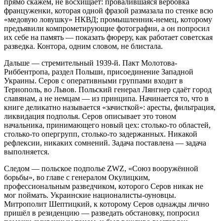
прямо скажем, не восхищает: провалившаяся вербовка
француженки, которая одной фразой размазала по стенке всю
«медовую ловушку» НКВД; промышленник-немец, которому
предъявили компрометирующие фотографии, а он попросил
их себе на память — показать фюреру, как работает советская
разведка. Контора, одним словом, не блистала.
Дальше — стремительный 1939-й. Пакт Молотова-
Риббентропа, раздел Польши, присоединение Западной
Украины. Серов с оперативными группами входит в
Тернополь, во Львов. Польский генерал Лянгнер сдаёт город
славянам, а не немцам — из принципа. Начинается то, что в
книге деликатно называется «зачисткой»: аресты, фильтрация,
ликвидация подполья. Серов описывает это тоном
начальника, принимающего новый цех: столько-то областей,
столько-то опергрупп, столько-то задержанных. Никакой
рефлексии, никаких сомнений. Задача поставлена — задача
выполняется.
Следом — польское подполье ZWZ, «Союз вооружённой
борьбы», во главе с генералом Окулицким,
профессиональным разведчиком, которого Серов никак не
мог поймать. Украинские националисты-оуновцы.
Митрополит Шептицкий, к которому Серов однажды лично
пришёл в резиденцию — разведать обстановку, попросил