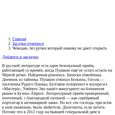
Главная
Загадки рукописи
Чемодан, без ручки который никому не дают открыть
Добавить в закладки
В русской литературе есть один безотказный приём,
работающий со времён, когда Пушкин ещё не успел остыть на
Чёрной речке. Найденная рукопись. Записки покойника.
Дневник из тайника. Пушкин откопал Белкина, Гоголь —
пасечника Рудого Панька, Булгаков похоронил и воскресил
«Мастера», Умберто Эко нашёл манускрипт на блошином
рынке в Буэнос-Айресе. Литературный приём проверенный,
почтенный, с благородной патиной — как серебряный
портсигар в антикварной лавке. Но все эти господа, при всём
к ним уважении, были любители. Дилетанты, если хотите.
Потому что в 2012 году на бывшей генеральской даче в