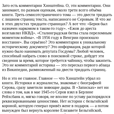
Зато есть комментарии Хинштейна. О, эти комментарии. Они
занимают, по разным оценкам, около трети всего объёма
книги. Треть семисотстраничного тома — это двести тридцать
с лишним страниц текста, написанного не Серовым. И что же
в этих двухстах тридцати страницах? А вот что: «Берия был
назначен наркомом в таком-то году». «Ежов до ареста
возглавлял НКВД». «Сталинградская битва стала переломным
моментом войны». «В 1956 году в Венгрии произошло
восстание». Вы серьёзно? Это комментарии к уникальному
историческому документу? Это информация, ради которой
нужно было нанимать депутата Госдумы? Любой человек,
способный набрать слово в поисковой строке, добудет эти
сведения за время, которое требуется чайнику, чтобы закипеть.
Это не комментарий историка — это пересказ первого абзаца
из Википедии, размноженный на двести тридцать страниц.
Но и это не главное. Главное — что Хинштейн убрал из
книги. Историки и журналисты, знакомые с биографией
Серова, сразу заметили зияющие дыры. В «Записках» нет ни
слова о том, как в мае 1945-го Серов взял в Берлине
Рейхсбанк и, мягко говоря, не вполне по уставу распорядился
реквизированными ценностями. Нет истории с бельгийской
короной, которую генерал привёз жене в подарок — а потом
вынужден был вернуть королеве Елизавете Бельгийской,