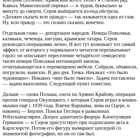
Кавказ, Мамисонский перевал — и чудом, буквально за
минуту до смерти, Серов выбирается из-под обстрела.
«Должен сказать всю правду» — так называется одна из глав.
Ну, всю правду — это сильно сказано, конечно.
Отдельная глава — депортации народов. Немцы Поволжья,
калмыки, чеченцы, ингуши, крымские татары. Серов
руководил операциями лично. И вот тут возникает тот самый
эффект, от которого у нормального читателя перехватывает
горло: он описывает переселение четырёхсот семидесяти
тысяч немцев Поволжья интонацией завхоза,
отчитывающегося о перемещении мебели. Собрали, объявили,
погрузили, вывезли. В два дня. Точка. Никаких «это было
чудовищно». Никаких «мне было тяжело». Задача поставлена
— задача выполнена. Следующий пункт повестки.
Дальше — снова Польша, охота на Армию Крайову, операция
против генерала Окулицкого, с которым Серов играл в кошки-
мышки ещё с 1939 года. Взятие Варшавы, зима на Одере, и
наконец — Берлин. Поиски Гитлера в развалинах
Рейхсканцелярии. Допрос адъютанта фюрера. Капитуляция
Германии — и Серов присутствует при подписании акта в
Карлсхорсте. Потом его фигуру вымарают цензурой со
знаменитой фотографии, но он-то там был.