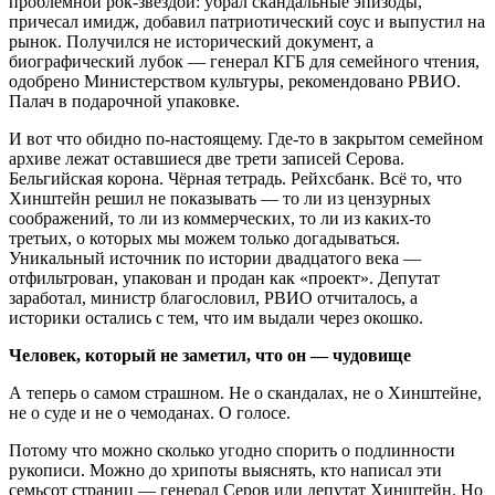
проблемной рок-звездой: убрал скандальные эпизоды,
причесал имидж, добавил патриотический соус и выпустил на
рынок. Получился не исторический документ, а
биографический лубок — генерал КГБ для семейного чтения,
одобрено Министерством культуры, рекомендовано РВИО.
Палач в подарочной упаковке.
И вот что обидно по-настоящему. Где-то в закрытом семейном
архиве лежат оставшиеся две трети записей Серова.
Бельгийская корона. Чёрная тетрадь. Рейхсбанк. Всё то, что
Хинштейн решил не показывать — то ли из цензурных
соображений, то ли из коммерческих, то ли из каких-то
третьих, о которых мы можем только догадываться.
Уникальный источник по истории двадцатого века —
отфильтрован, упакован и продан как «проект». Депутат
заработал, министр благословил, РВИО отчиталось, а
историки остались с тем, что им выдали через окошко.
Человек, который не заметил, что он — чудовище
А теперь о самом страшном. Не о скандалах, не о Хинштейне,
не о суде и не о чемоданах. О голосе.
Потому что можно сколько угодно спорить о подлинности
рукописи. Можно до хрипоты выяснять, кто написал эти
семьсот страниц — генерал Серов или депутат Хинштейн. Но