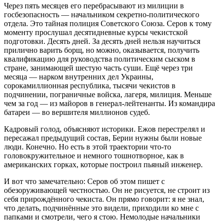
Через пять месяцев его перебрасывают из милиции в
госбезопасность — начальником секретно-политического
отдела. Это тайная полиция Советского Союза. Серов к тому
моменту прослушал десятидневные курсы чекистской
подготовки. Десять дней. За десять дней нельзя научиться
прилично варить борщ, но можно, оказывается, получить
квалификацию для руководства политическим сыском в
стране, занимающей шестую часть суши. Ещё через три
месяца — нарком внутренних дел Украины,
сорокамиллионная республика, тысячи чекистов в
подчинении, пограничные войска, лагеря, милиция. Меньше
чем за год — из майоров в генерал-лейтенанты. Из командира
батареи — во вершителя миллионов судеб.
Кадровый голод, объясняют историки. Ежов перестрелял и
пересажал предыдущий состав, Берии нужны были новые
люди. Конечно. Но есть в этой траектории что-то
головокружительное и немного тошнотворное, как в
американских горках, которые построил пьяный инженер.
И вот что замечательно: Серов об этом пишет с
обезоруживающей честностью. Он не рисуется, не строит из
себя прирождённого чекиста. Он прямо говорит: я не знал,
что делать, подчинённые это видели, приходили ко мне с
папками и смотрели, чего я стою. Немолодые начальники