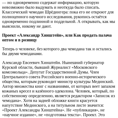
— но одновременно содержат информацию, которую
невозможно было выдумать и неоткуда было списать.
Классический чемодан Шрёдингера: пока его не откроют для
полноценного научного исследования, рукопись остаётся
одновременно подлинной и поддельной. А открывать, как мы
выяснили, никому не дают.
Проект «Александр Хинштейн», или Как продать палача
оптом и в розницу
Теперь о человеке, без которого два чемодана так и остались
бы двумя чемоданами.
Александр Евсеевич Хинштейн. Нынешний губернатор
Курской области, бывший Журналист «Московского
комсомольца». Депутат Государственной Думы. Член
Центрального совета Российского военно-исторического
общества, которым руководит министр культуры Мединский.
Автор множества книг с названиями, от которых веет запахом
кожаных кресел и казённого одеколона. Человек, который, по
собственному определению, является редактором «Записок из
чемодана». Хотя на задней обложке книги красуется
напутствие Мединского, а на титульном листе значится:
«Проект Александра Хинштейна». Не «публикация», не
«научное издание», не «подготовка текста». Проект. Это