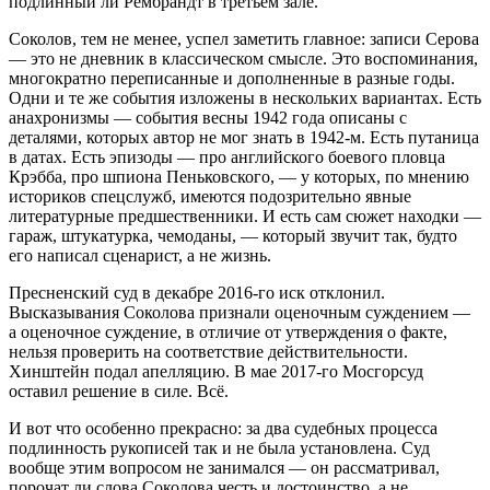
подлинный ли Рембрандт в третьем зале.
Соколов, тем не менее, успел заметить главное: записи Серова
— это не дневник в классическом смысле. Это воспоминания,
многократно переписанные и дополненные в разные годы.
Одни и те же события изложены в нескольких вариантах. Есть
анахронизмы — события весны 1942 года описаны с
деталями, которых автор не мог знать в 1942-м. Есть путаница
в датах. Есть эпизоды — про английского боевого пловца
Крэбба, про шпиона Пеньковского, — у которых, по мнению
историков спецслужб, имеются подозрительно явные
литературные предшественники. И есть сам сюжет находки —
гараж, штукатурка, чемоданы, — который звучит так, будто
его написал сценарист, а не жизнь.
Пресненский суд в декабре 2016-го иск отклонил.
Высказывания Соколова признали оценочным суждением —
а оценочное суждение, в отличие от утверждения о факте,
нельзя проверить на соответствие действительности.
Хинштейн подал апелляцию. В мае 2017-го Мосгорсуд
оставил решение в силе. Всё.
И вот что особенно прекрасно: за два судебных процесса
подлинность рукописей так и не была установлена. Суд
вообще этим вопросом не занимался — он рассматривал,
порочат ли слова Соколова честь и достоинство, а не