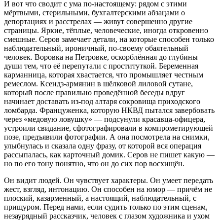
И вот что сводит с ума по-настоящему: рядом с этими
мёртвыми, стерильными, бухгалтерскими абзацами о
депортациях и расстрелах — живут совершенно другие
страницы. Яркие, тёплые, человеческие, иногда откровенно
смешные. Серов замечает детали, на которые способен только
наблюдательный, ироничный, по-своему обаятельный
человек. Воровка на Петровке, оскорблённая до глубины
души тем, что её перепутали с проституткой. Беременная
карманница, которая хвастается, что промышляет честным
ремеслом. Ксендз-армянин в шёлковой лиловой сутане,
который после правильно проведённой беседы вдруг
начинает доставать из-под алтаря сокровища приходского
ломбарда. Француженка, которую НКВД пытался завербовать
через «медовую ловушку» — подсунули красавца-офицера,
устроили свидание, сфотографировали в компрометирующей
позе, предъявили фотографии. А она посмотрела на снимки,
улыбнулась и сказала одну фразу, от которой вся операция
рассыпалась, как карточный домик. Серов не пишет какую —
но по его тону понятно, что он до сих пор восхищён.
Он видит людей. Он чувствует характеры. Он умеет передать
жест, взгляд, интонацию. Он способен на юмор — причём не
плоский, казарменный, а настоящий, наблюдательный, с
прищуром. Перед нами, если судить только по этим сценам,
незаурядный рассказчик, человек с глазом художника и ухом