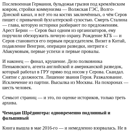
Послевоенная Германия, бульдожья грызня под кремлёвским
ковром, стройки коммунизма — Волжская ГЭС, Волго-
Донской канал, и всё это на костях заключённых, о чём Серов
пишет с привычной бухгалтерской сухостью. Смерть Сталина
— глава, которую историки разбирают по предложениям.
Арест Берии — Серов был одним из организаторов, ему
поручили обезоружить личную охрану. Рождение КГБ — и
Серов становится его первым председателем. Визит в Китай,
подавление Венгрии, операции разведки, интриги с
Абакумовым, первые успехи и первые провалы.
И наконец — финал, крушение. Дело полковника
Пеньковского, агента английской и американской разведок,
который работал в ГРУ прямо под носом у Серова. Скандал.
Снятие с должности. Лишение звания Героя. Разжалование.
Исключение из партии. Высылка из Москвы. На похоронах —
шесть человек.
Семьсот страниц — и это, по оценке историков, только треть
архива.
Чемодан Шрёдингера: одновременно подлинный и
фальшивый
Книга вышла в мае 2016-го — и немедленно взорвалась. Не в