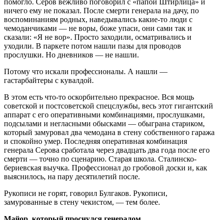
помогло. Серов вежливо поговорил с «папой Штирлица» и
ничего ему не показал. После смерти генерала на дачу, по
воспоминаниям родных, наведывались какие-то люди с
чемоданчиками — не воры, боже упаси, они сами так и
сказали: «Я не вор». Просто заходили, осматривались и
уходили. В паркете потом нашли пазы для проводов
прослушки. Но дневников — не нашли.
Потому что искали профессионалы. А нашли —
гастарбайтеры с кувалдой.
В этом есть что-то оскорбительно прекрасное. Вся мощь
советской и постсоветской спецслужбы, весь этот гигантский
аппарат с его оперативными комбинациями, прослушками,
подсылами и негласными обысками — обыграна стариком,
который замуровал два чемодана в стену собственного гаража
и спокойно умер. Последняя оперативная комбинация
генерала Серова сработала через двадцать два года после его
смерти — точно по сценарию. Старая школа. Сталинско-
бериевская выучка. Профессионал до гробовой доски и, как
выяснилось, на пару десятилетий после.
Рукописи не горят, говорил Булгаков. Рукописи,
замурованные в стену чекистом, — тем более.
Майор, который проснулся генералом