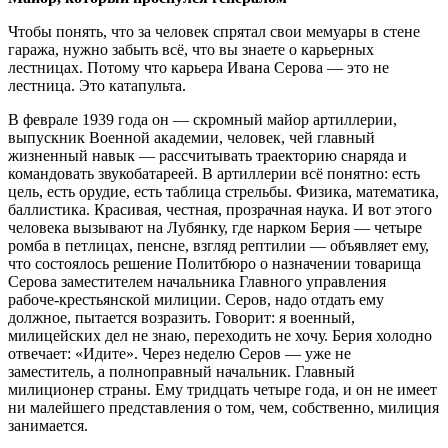
Чтобы понять, что за человек спрятал свои мемуары в стене
гаража, нужно забыть всё, что вы знаете о карьерных
лестницах. Потому что карьера Ивана Серова — это не
лестница. Это катапульта.
В феврале 1939 года он — скромный майор артиллерии,
выпускник Военной академии, человек, чей главный
жизненный навык — рассчитывать траекторию снаряда и
командовать звукобатареей. В артиллерии всё понятно: есть
цель, есть орудие, есть таблица стрельбы. Физика, математика,
баллистика. Красивая, честная, прозрачная наука. И вот этого
человека вызывают на Лубянку, где нарком Берия — четыре
ромба в петлицах, пенсне, взгляд рептилии — объявляет ему,
что состоялось решение Политбюро о назначении товарища
Серова заместителем начальника Главного управления
рабоче-крестьянской милиции. Серов, надо отдать ему
должное, пытается возразить. Говорит: я военный,
милицейских дел не знаю, переходить не хочу. Берия холодно
отвечает: «Идите». Через неделю Серов — уже не
заместитель, а полноправный начальник. Главный
милиционер страны. Ему тридцать четыре года, и он не имеет
ни малейшего представления о том, чем, собственно, милиция
занимается.