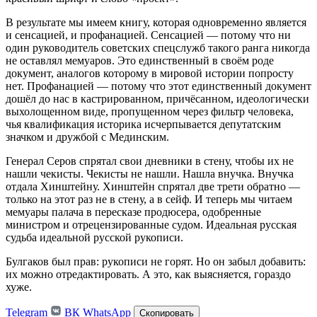
В результате мы имеем книгу, которая одновременно является
и сенсацией, и профанацией. Сенсацией — потому что ни
один руководитель советских спецслужб такого ранга никогда
не оставлял мемуаров. Это единственный в своём роде
документ, аналогов которому в мировой истории попросту
нет. Профанацией — потому что этот единственный документ
дошёл до нас в кастрированном, причёсанном, идеологически
выхолощенном виде, пропущенном через фильтр человека,
чья квалификация историка исчерпывается депутатским
значком и дружбой с Мединским.
Генерал Серов спрятал свои дневники в стену, чтобы их не
нашли чекисты. Чекисты не нашли. Нашла внучка. Внучка
отдала Хинштейну. Хинштейн спрятал две трети обратно —
только на этот раз не в стену, а в сейф. И теперь мы читаем
мемуары палача в пересказе продюсера, одобренные
министром и отрецензированные судом. Идеальная русская
судьба идеальной русской рукописи.
Булгаков был прав: рукописи не горят. Но он забыл добавить:
их можно отредактировать. А это, как выясняется, гораздо
хуже.
Telegram
ВК
WhatsApp
Скопировать