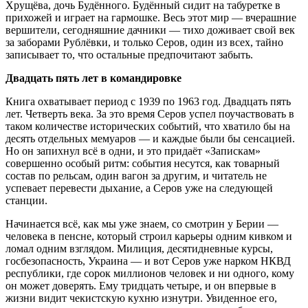
Хрущёва, дочь Будённого. Будённый сидит на табуретке в
прихожей и играет на гармошке. Весь этот мир — вчерашние
вершители, сегодняшние дачники — тихо доживает свой век
за заборами Рублёвки, и только Серов, один из всех, тайно
записывает то, что остальные предпочитают забыть.
Двадцать пять лет в командировке
Книга охватывает период с 1939 по 1963 год. Двадцать пять
лет. Четверть века. За это время Серов успел поучаствовать в
таком количестве исторических событий, что хватило бы на
десять отдельных мемуаров — и каждые были бы сенсацией.
Но он запихнул всё в одни, и это придаёт «Запискам»
совершенно особый ритм: события несутся, как товарный
состав по рельсам, один вагон за другим, и читатель не
успевает перевести дыхание, а Серов уже на следующей
станции.
Начинается всё, как мы уже знаем, со смотрин у Берии —
человека в пенсне, который строил карьеры одним кивком и
ломал одним взглядом. Милиция, десятидневные курсы,
госбезопасность, Украина — и вот Серов уже нарком НКВД
республики, где сорок миллионов человек и ни одного, кому
он может доверять. Ему тридцать четыре, и он впервые в
жизни видит чекистскую кухню изнутри. Увиденное его,