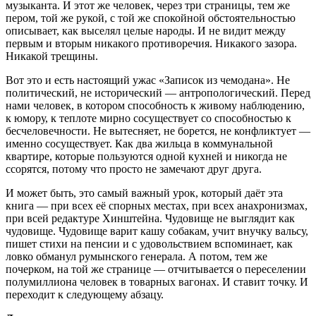
музыканта. И этот же человек, через три страницы, тем же
пером, той же рукой, с той же спокойной обстоятельностью
описывает, как выселял целые народы. И не видит между
первым и вторым никакого противоречия. Никакого зазора.
Никакой трещины.
Вот это и есть настоящий ужас «Записок из чемодана». Не
политический, не исторический — антропологический. Перед
нами человек, в котором способность к живому наблюдению,
к юмору, к теплоте мирно сосуществует со способностью к
бесчеловечности. Не вытесняет, не борется, не конфликтует —
именно сосуществует. Как два жильца в коммунальной
квартире, которые пользуются одной кухней и никогда не
ссорятся, потому что просто не замечают друг друга.
И может быть, это самый важный урок, который даёт эта
книга — при всех её спорных местах, при всех анахронизмах,
при всей редактуре Хинштейна. Чудовище не выглядит как
чудовище. Чудовище варит кашу собакам, учит внучку вальсу,
пишет стихи на пенсии и с удовольствием вспоминает, как
ловко обманул румынского генерала. А потом, тем же
почерком, на той же странице — отчитывается о переселении
полумиллиона человек в товарных вагонах. И ставит точку. И
переходит к следующему абзацу.