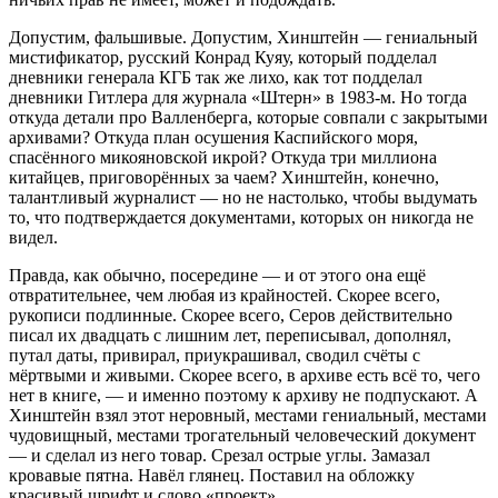
Допустим, фальшивые. Допустим, Хинштейн — гениальный
мистификатор, русский Конрад Куяу, который подделал
дневники генерала КГБ так же лихо, как тот подделал
дневники Гитлера для журнала «Штерн» в 1983-м. Но тогда
откуда детали про Валленберга, которые совпали с закрытыми
архивами? Откуда план осушения Каспийского моря,
спасённого микояновской икрой? Откуда три миллиона
китайцев, приговорённых за чаем? Хинштейн, конечно,
талантливый журналист — но не настолько, чтобы выдумать
то, что подтверждается документами, которых он никогда не
видел.
Правда, как обычно, посередине — и от этого она ещё
отвратительнее, чем любая из крайностей. Скорее всего,
рукописи подлинные. Скорее всего, Серов действительно
писал их двадцать с лишним лет, переписывал, дополнял,
путал даты, привирал, приукрашивал, сводил счёты с
мёртвыми и живыми. Скорее всего, в архиве есть всё то, чего
нет в книге, — и именно поэтому к архиву не подпускают. А
Хинштейн взял этот неровный, местами гениальный, местами
чудовищный, местами трогательный человеческий документ
— и сделал из него товар. Срезал острые углы. Замазал
кровавые пятна. Навёл глянец. Поставил на обложку
красивый шрифт и слово «проект».