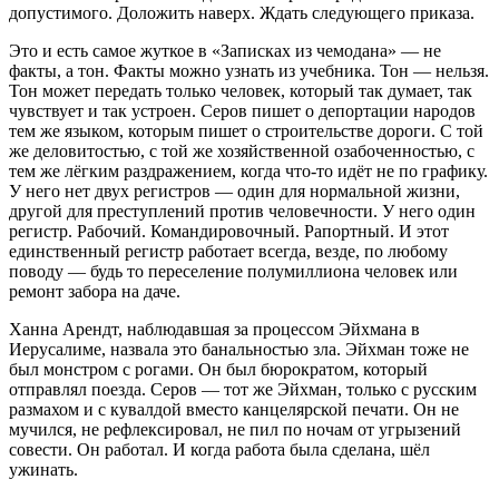
допустимого. Доложить наверх. Ждать следующего приказа.
Это и есть самое жуткое в «Записках из чемодана» — не
факты, а тон. Факты можно узнать из учебника. Тон — нельзя.
Тон может передать только человек, который так думает, так
чувствует и так устроен. Серов пишет о депортации народов
тем же языком, которым пишет о строительстве дороги. С той
же деловитостью, с той же хозяйственной озабоченностью, с
тем же лёгким раздражением, когда что-то идёт не по графику.
У него нет двух регистров — один для нормальной жизни,
другой для преступлений против человечности. У него один
регистр. Рабочий. Командировочный. Рапортный. И этот
единственный регистр работает всегда, везде, по любому
поводу — будь то переселение полумиллиона человек или
ремонт забора на даче.
Ханна Арендт, наблюдавшая за процессом Эйхмана в
Иерусалиме, назвала это банальностью зла. Эйхман тоже не
был монстром с рогами. Он был бюрократом, который
отправлял поезда. Серов — тот же Эйхман, только с русским
размахом и с кувалдой вместо канцелярской печати. Он не
мучился, не рефлексировал, не пил по ночам от угрызений
совести. Он работал. И когда работа была сделана, шёл
ужинать.