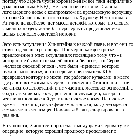
потому что дарить чужие короны жёнам всё-таки неприлично
даже по меркам НКВД. Нет «чёрной тетради» Сталина —
легендарного досье с компроматом на кремлёвскую верхушку,
которое Серов так не хотел отдавать Хрущёву. Нет похода в
Англию на крейсере, нет массы деталей, которые, по словам
знающих людей, могли бы перевернуть представление о
целых периодах советской истории.
Зато есть вступления Хинштейна к каждой главе, и вот они-то
стоят отдельного разговора. Примерно каждое третье
предложение в этих вступлениях посвящено тому, что «в
истории не бывает только чёрного и белого», что Серов —
«человек сложной эпохи», что были «приказы, которые
нужно выполнять», и что первый председатель КГБ
превращал контору из места, где работают кулаками, в место,
где работают мозгами. Серов в изложении Хинштейна — не
организатор депортаций и не участник массовых репрессий, а
солдат, технократ, государственный служащий, который
честно выполнял свой долг в непростое время. Непростое
время — это, видимо, эвфемизм для эпохи, когда четыреста
семьдесят тысяч немцев Поволжья были депортированы за
два дня.
В сущности, Хинштейн проделал с мемуарами Серова ту же
операцию, которую хороший продюсер проделывает с