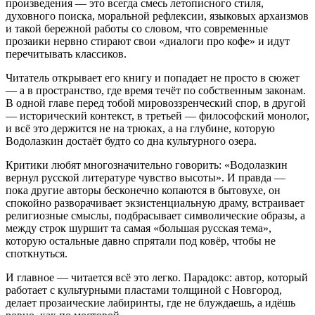
произведения — это всегда смесь летописного стиля,
духовного поиска, моральной рефлексии, языковых архаизмов
и такой бережной работы со словом, что современные
прозаики нервно стирают свои «диалоги про кофе» и идут
перечитывать классиков.
Читатель открывает его книгу и попадает не просто в сюжет
— а в пространство, где время течёт по собственным законам.
В одной главе перед тобой мировоззренческий спор, в другой
— исторический контекст, в третьей — философский монолог,
и всё это держится не на трюках, а на глубине, которую
Водолазкин достаёт будто со дна культурного озера.
Критики любят многозначительно говорить: «Водолазкин
вернул русской литературе чувство высоты». И правда —
пока другие авторы бесконечно копаются в бытовухе, он
спокойно разворачивает экзистенциальную драму, встраивает
религиозные смыслы, подбрасывает символические образы, а
между строк шуршит та самая «большая русская тема»,
которую остальные давно спрятали под ковёр, чтобы не
споткнуться.
И главное — читается всё это легко. Парадокс: автор, который
работает с культурными пластами толщиной с Новгород,
делает прозаические лабиринты, где не блуждаешь, а идёшь